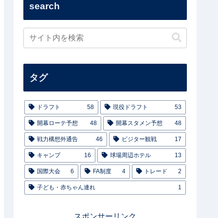
search
タグ
ドラフト
58
現役ドラフト
53
開幕ローテ予想
48
開幕スタメン予想
48
戦力構想外通告
46
ビジター観戦
17
キャンプ
16
球場周辺ホテル
13
国際大会
6
FA制度
4
トレード
2
子ども・赤ちゃん連れ
1
スポンサーリンク