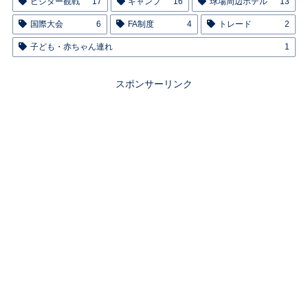
ビジター観戦
17
キャンプ
16
球場周辺ホテル
13
国際大会
6
FA制度
4
トレード
2
子ども・赤ちゃん連れ
1
スポンサーリンク