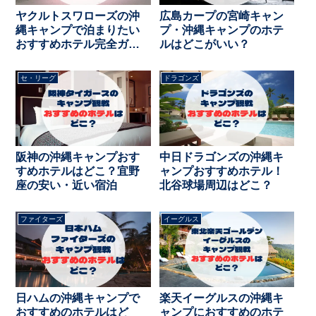
ヤクルトスワローズの沖
広島カープの宮崎キャン
縄キャンプで泊まりたい
プ・沖縄キャンプのホテ
おすすめホテル完全ガイ
ルはどこがいい？
ド
セ・リーグ
ドラゴンズ
阪神の沖縄キャンプおす
中日ドラゴンズの沖縄キ
すめホテルはどこ？宜野
ャンプおすすめホテル！
座の安い・近い宿泊
北谷球場周辺はどこ？
ファイターズ
イーグルス
日ハムの沖縄キャンプで
楽天イーグルスの沖縄キ
おすすめのホテルはど
ャンプにおすすめのホテ