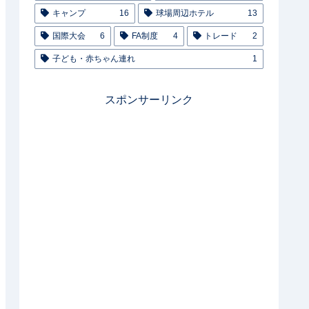
キャンプ
16
球場周辺ホテル
13
国際大会
6
FA制度
4
トレード
2
子ども・赤ちゃん連れ
1
スポンサーリンク