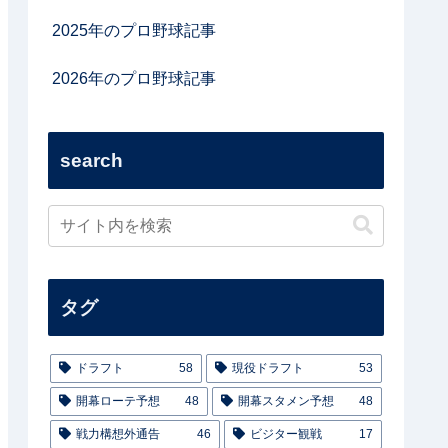
2025年のプロ野球記事
2026年のプロ野球記事
search
タグ
ドラフト
58
現役ドラフト
53
開幕ローテ予想
48
開幕スタメン予想
48
戦力構想外通告
46
ビジター観戦
17