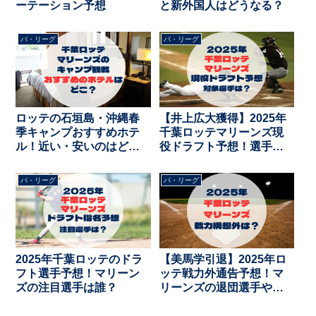
ーテーション予想
と新外国人はどうなる？
パ・リーグ
パ・リーグ
ロッテの石垣島・沖縄春
【井上広大獲得】2025年
季キャンプおすすめホテ
千葉ロッテマリーンズ現
ル！近い・安いのはど
役ドラフト予想！選手の
こ？
条件と対象選手の考察
パ・リーグ
パ・リーグ
2025年千葉ロッテのドラ
【美馬学引退】2025年ロ
フト選手予想！マリーン
ッテ戦力外通告予想！マ
ズの注目選手は誰？
リーンズの退団選手や自
由契約は？