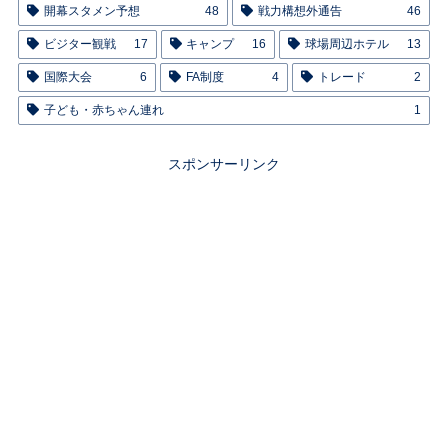
開幕スタメン予想
48
戦力構想外通告
46
ビジター観戦
17
キャンプ
16
球場周辺ホテル
13
国際大会
6
FA制度
4
トレード
2
子ども・赤ちゃん連れ
1
スポンサーリンク