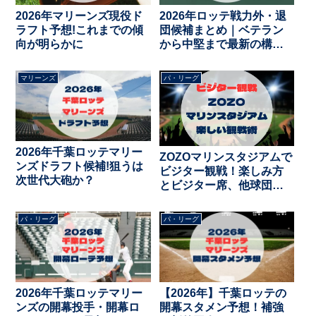
2026年マリーンズ現役ド
2026年ロッテ戦力外・退
ラフト予想!これまでの傾
団候補まとめ｜ベテラン
向が明らかに
から中堅まで最新の構想
外情報
マリーンズ
パ・リーグ
2026年千葉ロッテマリー
ZOZOマリンスタジアムで
ンズドラフト候補!狙うは
ビジター観戦！楽しみ方
次世代大砲か？
とビジター席、他球団グ
ッズは？
パ・リーグ
パ・リーグ
2026年千葉ロッテマリー
【2026年】千葉ロッテの
ンズの開幕投手・開幕ロ
開幕スタメン予想！補強