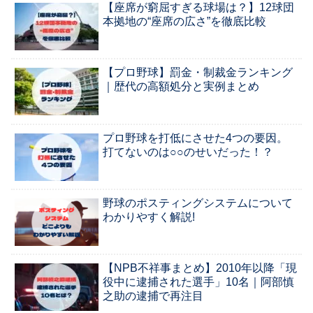
【座席が窮屈すぎる球場は？】12球団
本拠地の“座席の広さ”を徹底比較
【プロ野球】罰金・制裁金ランキング
｜歴代の高額処分と実例まとめ
プロ野球を打低にさせた4つの要因。
打てないのは○○のせいだった！？
野球のポスティングシステムについて
わかりやすく解説!
【NPB不祥事まとめ】2010年以降「現
役中に逮捕された選手」10名｜阿部慎
之助の逮捕で再注目