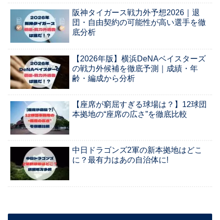
阪神タイガース戦力外予想2026｜退
団・自由契約の可能性が高い選手を徹
底分析
【2026年版】横浜DeNAベイスターズ
の戦力外候補を徹底予測｜成績・年
齢・編成から分析
【座席が窮屈すぎる球場は？】12球団
本拠地の“座席の広さ”を徹底比較
中日ドラゴンズ2軍の新本拠地はどこ
に？最有力はあの自治体に!