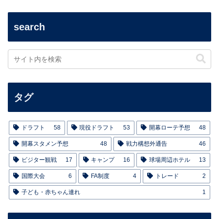
search
タグ
ドラフト
58
現役ドラフト
53
開幕ローテ予想
48
開幕スタメン予想
48
戦力構想外通告
46
ビジター観戦
17
キャンプ
16
球場周辺ホテル
13
国際大会
6
FA制度
4
トレード
2
子ども・赤ちゃん連れ
1