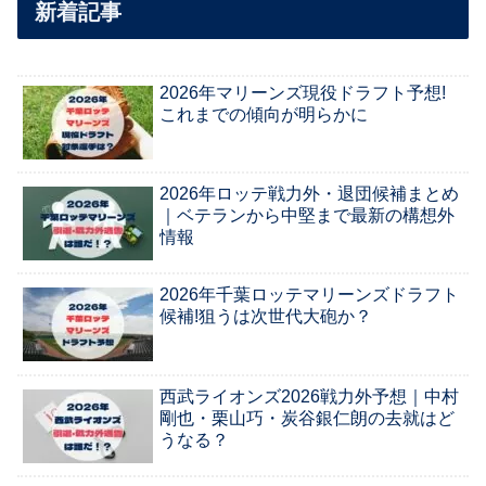
新着記事
2026年マリーンズ現役ドラフト予想!
これまでの傾向が明らかに
2026年ロッテ戦力外・退団候補まとめ
｜ベテランから中堅まで最新の構想外
情報
2026年千葉ロッテマリーンズドラフト
候補!狙うは次世代大砲か？
西武ライオンズ2026戦力外予想｜中村
剛也・栗山巧・炭谷銀仁朗の去就はど
うなる？