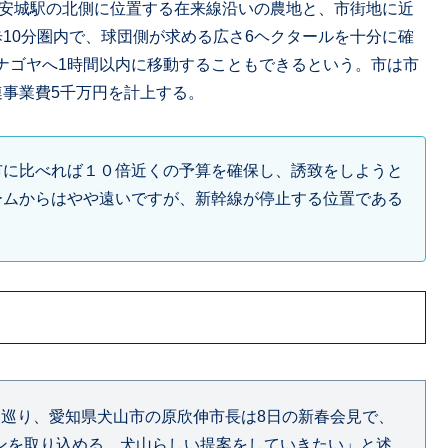
河安城駅の北側に位置する在来線沿いの農地と、市街地に近
10分圏内で、球団側が求める広さ6ヘクタールを十分に確
ナゴヤへ1時間以内に移動することもできるという。市は市
連事業費5千万円を計上する。
市に比べれば１０倍近くの予算を確保し、誘致をしようと
ームからはやや遠いですが、新幹線が停止する位置である
を巡り、愛知県犬山市の原欣伸市長は8日の新春会見で、
ンを取り込める。犬山らしい提案をしていきたい」と述