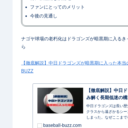
ファンにとってのメリット
今後の見通し
ナゴヤ球場の老朽化はドラゴンズが暗黒期に入るき
ら
【徹底解説】中日ドラゴンズが暗黒期に入った本当の理
BUZZ
【徹底解説】中日ド
み解く長期低迷の構
中日ドラゴンズは長い歴
クラスから遠ざかるシー
しまった。なぜここまで
向・育成環境・編成方針
baseball-buzz.com