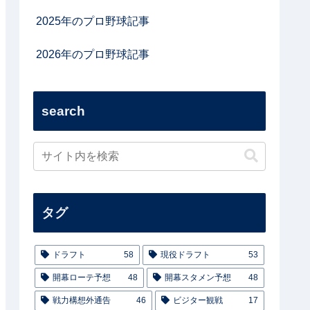
2025年のプロ野球記事
2026年のプロ野球記事
search
タグ
ドラフト
58
現役ドラフト
53
開幕ローテ予想
48
開幕スタメン予想
48
戦力構想外通告
46
ビジター観戦
17