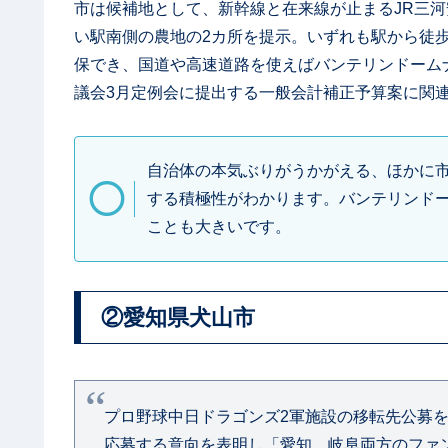
市は候補地として、新幹線と在来線が止まるJR三
い駅南側の農地の2カ所を提示。いずれも駅から徒歩
保でき、国道や高速道路を使えばバンテリンドーム
議会3月定例会に提出する一般会計補正予算案に関
自治体の本気ぶりがうかがえる、ほかに
する積極性がわかります。バンテリンド
ことも大きいです。
②愛知県犬山市
プロ野球中日ドラゴンズ2軍施設の移転先公募
応募する意向を表明し「愛知、岐阜両方のファ