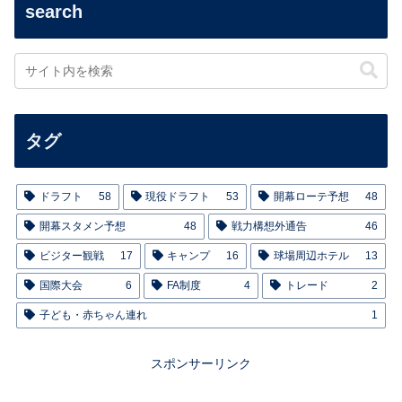
search
タグ
ドラフト
58
現役ドラフト
53
開幕ローテ予想
48
開幕スタメン予想
48
戦力構想外通告
46
ビジター観戦
17
キャンプ
16
球場周辺ホテル
13
国際大会
6
FA制度
4
トレード
2
子ども・赤ちゃん連れ
1
スポンサーリンク