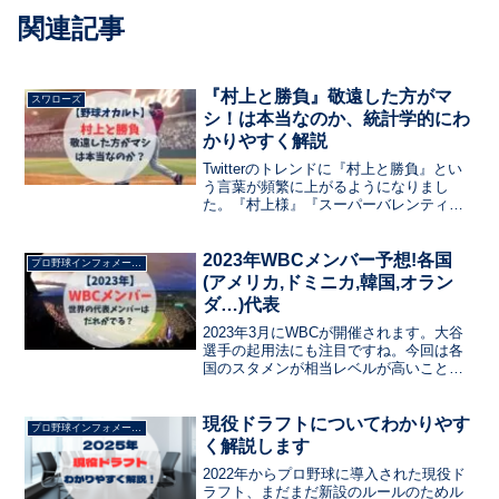
関連記事
『村上と勝負』敬遠した方がマ
スワローズ
シ！は本当なのか、統計学的にわ
かりやすく解説
Twitterのトレンドに『村上と勝負』とい
う言葉が頻繁に上がるようになりまし
た。『村上様』『スーパーバレンティ
ン』『ハイパー筒香』をそれぞれ比較し
ます。敬遠した方がマシは本当なのか？
について統計学的・論理的に評価しま
2023年WBCメンバー予想!各国
プロ野球インフォメーション
す。
(アメリカ,ドミニカ,韓国,オラン
ダ…)代表
2023年3月にWBCが開催されます。大谷
選手の起用法にも注目ですね。今回は各
国のスタメンが相当レベルが高いことが
予想されます。そんな各国のスタメンを
予想していきますよ！！
現役ドラフトについてわかりやす
プロ野球インフォメーション
く解説します
2022年からプロ野球に導入された現役ド
ラフト、まだまだ新設のルールのためル