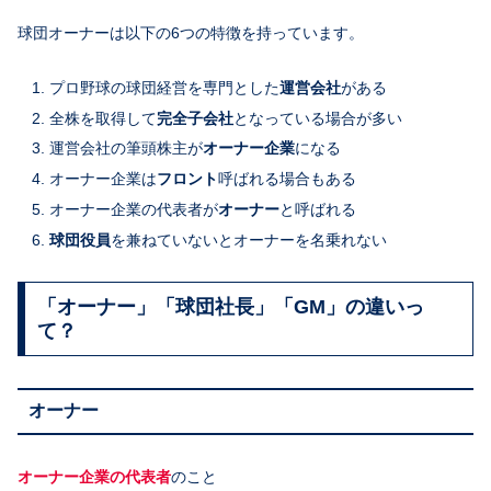
球団オーナーは以下の6つの特徴を持っています。
プロ野球の球団経営を専門とした
運営会社
がある
全株を取得して
完全子会社
となっている場合が多い
運営会社の筆頭株主が
オーナー企業
になる
オーナー企業は
フロント
呼ばれる場合もある
オーナー企業の代表者が
オーナー
と呼ばれる
球団役員
を兼ねていないとオーナーを名乗れない
「オーナー」「球団社長」「GM」の違いっ
て？
オーナー
オーナー企業の代表者
のこと