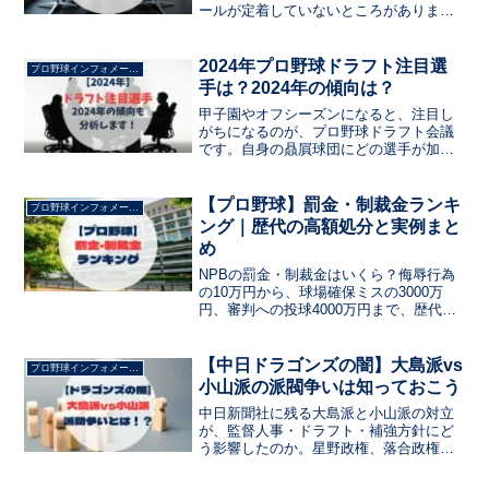
ールが定着していないところがありま
す。現役ドラフトってなに？現役ドラフ
トのルールは？いつ開催されるの？対象
選手は誰になる？2025年の最新ルールを
2024年プロ野球ドラフト注目選
プロ野球インフォメーション
わかりやすく紹介します。
手は？2024年の傾向は？
甲子園やオフシーズンになると、注目し
がちになるのが、プロ野球ドラフト会議
です。自身の贔屓球団にどの選手が加入
してくれるのか楽しみになりますよね。
この記事では、2024年のドラフト会議の
注目選手を紹介していきます。
【プロ野球】罰金・制裁金ランキ
プロ野球インフォメーション
ング｜歴代の高額処分と実例まと
め
NPBの罰金・制裁金はいくら？侮辱行為
の10万円から、球場確保ミスの3000万
円、審判への投球4000万円まで、歴代の
高額処分をまとめて紹介。
【中日ドラゴンズの闇】大島派vs
プロ野球インフォメーション
小山派の派閥争いは知っておこう
中日新聞社に残る大島派と小山派の対立
が、監督人事・ドラフト・補強方針にど
う影響したのか。星野政権、落合政権、
立浪政権まで、90年続く派閥争いの全貌
を解説します。