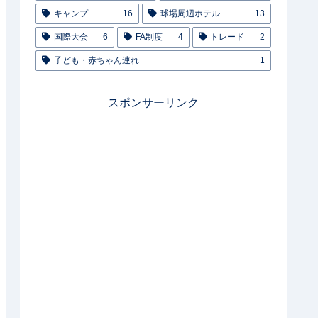
キャンプ
16
球場周辺ホテル
13
国際大会
6
FA制度
4
トレード
2
子ども・赤ちゃん連れ
1
スポンサーリンク