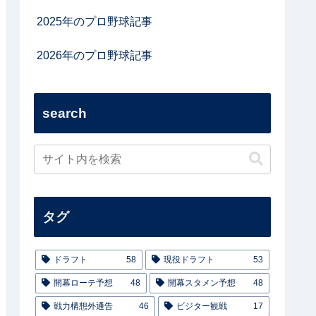
2025年のプロ野球記事
2026年のプロ野球記事
search
タグ
ドラフト
58
現役ドラフト
53
開幕ローテ予想
48
開幕スタメン予想
48
戦力構想外通告
46
ビジター観戦
17