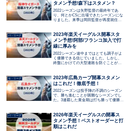
タメン予想!森下はスタメン？
2022シーズンは矢野監督の最終年であ
り、何とかCSに出場できたシーズンにな
りました。来季は岡田監督が再度就任さ
れるとのことで、再び熱い男が手腕が問
われています。
2023年楽天イーグルス開幕スタ
パ・リーグ
メン予想!阿部/フランコ加入で打
線に厚みを
2022シーズン途中まではとても調子がよ
く優勝できる信じていました。しかし、
終盤にかけての大型連敗を防ぐことがで
きず残念な結果に落ち着いてしまったの
は言い逃れできません。2023年の楽天イ
ーグルスの開幕スタメンを予想します。
2023年広島カープ開幕スタメン
セ・リーグ
はこれだ！徹底予想！
2022シーズンは投手陣の不調のシーズン
で、勝ち進むことが困難なシーズンでし
た。3連覇した黄金期は打ち勝って優勝を
していた強打のチーム。投手陣の不調を
吹き飛ばすチーム作りができるのか？
2023年のカープの開幕スタメンを予想し
2026年楽天イーグルスの開幕ス
パ・リーグ
ます。
タメン予想！ベストオーダーと打
順はこれだ