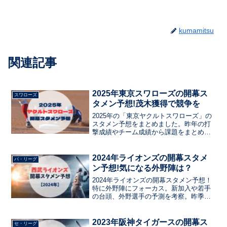
kumamitsu
関連記事
2025年東京スワローズの開幕ス
スワローズ
タメン予想!茂木獲得で競争を
2025年の「東京ヤクルトスワローズ」の
スタメン予想をまとめました。昨年の打
撃成績やチーム成績から課題をまとめ
て、今年の新戦力のドラフト選手や現役
ドラフトの選手など、注目選手をまとめ
ています。ルーキーのスタメン入りはあ
2024年ライオンズの開幕スタメ
パ・リーグ
るか？ベテランの起用は？
ン予想!気になる外野陣は？
2024年ライオンズの開幕スタメン予想！
特に外野陣にフォーカス。新加入や若手
の台頭、外野選手の予測を考察。昨季の
教訓と今季の可能性を踏まえ、外野陣の
起用法を予想。開幕前の布陣と期待され
る選手を探る。
2023年阪神タイガースの開幕ス
セ・リーグ