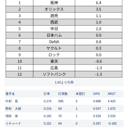
1.02より引用
選手名
打率
打席数
本塁打
OPS
XR27
中村 晃
0.274
585
5
0.688
4.420
野村 大樹
0.216
83
1
0.537
1.670
増田 珠
0.182
75
1
0.528
2.520
リチャード
0.115
64
0
0.287
-0.160