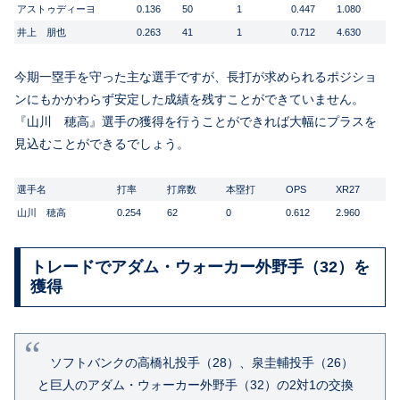
アストゥディーヨ
0.136
50
1
0.447
1.080
井上 朋也
0.263
41
1
0.712
4.630
今期一塁手を守った主な選手ですが、長打が求められるポジショ
ンにもかかわらず安定した成績を残すことができていません。
『山川 穂高』選手の獲得を行うことができれば大幅にプラスを
見込むことができるでしょう。
選手名
打率
打席数
本塁打
OPS
XR27
山川 穂高
0.254
62
0
0.612
2.960
トレードでアダム・ウォーカー外野手（32）を
獲得
ソフトバンクの高橋礼投手（28）、泉圭輔投手（26）
と巨人のアダム・ウォーカー外野手（32）の2対1の交換