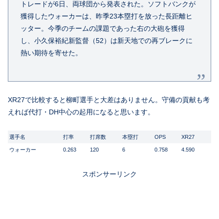
トレードが6日、両球団から発表された。ソフトバンクが
獲得したウォーカーは、昨季23本塁打を放った長距離ヒ
ッター。今季のチームの課題であった右の大砲を獲得
し、小久保裕紀新監督（52）は新天地での再ブレークに
熱い期待を寄せた。
XR27で比較すると柳町選手と大差はありません。守備の貢献も考
えれば代打・DH中心の起用になると思います。
選手名
打率
打席数
本塁打
OPS
XR27
ウォーカー
0.263
120
6
0.758
4.590
スポンサーリンク