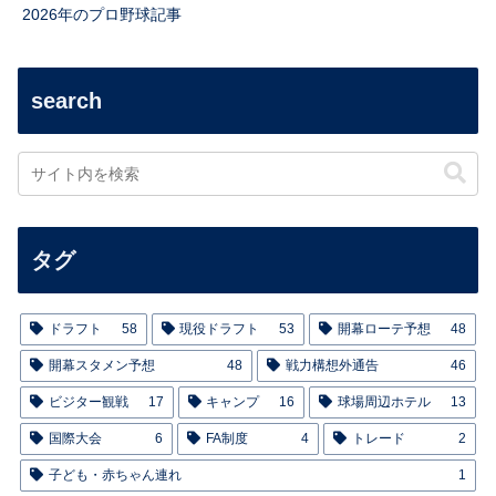
2026年のプロ野球記事
search
タグ
ドラフト
58
現役ドラフト
53
開幕ローテ予想
48
開幕スタメン予想
48
戦力構想外通告
46
ビジター観戦
17
キャンプ
16
球場周辺ホテル
13
国際大会
6
FA制度
4
トレード
2
子ども・赤ちゃん連れ
1