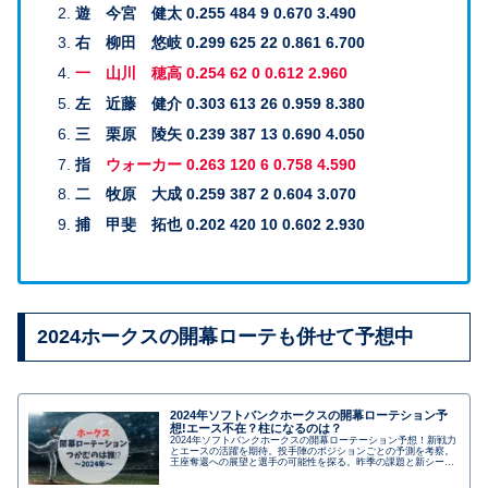
遊 今宮 健太 0.255 484 9 0.670 3.490
右 柳田 悠岐 0.299 625 22 0.861 6.700
一 山川 穂高 0.254 62 0 0.612 2.960
左 近藤 健介 0.303 613 26 0.959 8.380
三 栗原 陵矢 0.239 387 13 0.690 4.050
指
ウォーカー 0.263 120 6 0.758 4.590
二
牧原 大成 0.259 387 2 0.604 3.070
捕 甲斐 拓也 0.202 420 10 0.602 2.930
2024ホークスの開幕ローテも併せて予想中
2024年ソフトバンクホークスの開幕ローテション予
想!エース不在？柱になるのは？
2024年ソフトバンクホークスの開幕ローテーション予想！新戦力
とエースの活躍を期待。投手陣のポジションごとの予測を考察。
王座奪還への展望と選手の可能性を探る。昨季の課題と新シーズ
ンの期待を踏まえ、開幕戦での投手起用を予想。王座奪還への意
気込みと投手陣の強さに焦点を当てた一文。