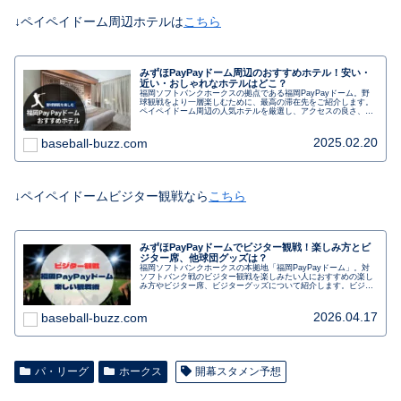
↓ペイペイドーム周辺ホテルは
こちら
みずほPayPayドーム周辺のおすすめホテル！安い・
近い・おしゃれなホテルはどこ？
福岡ソフトバンクホークスの拠点である福岡PayPayドーム。野
球観戦をより一層楽しむために、最高の滞在先をご紹介します。
ペイペイドーム周辺の人気ホテルを厳選し、アクセスの良さ、快
適な設備、魅力的なサービスなど、各ホテルの魅力をご紹介しま
す。野球ファンに向けた、野球観戦とホテルステイを最大限に満
喫するための情報が満載です。予約前に必見の一読です。福岡
2025.02.20
baseball-buzz.com
PayPayドームを拠点に、非日常の野球旅を楽しんでみません
か？
↓ペイペイドームビジター観戦なら
こちら
みずほPayPayドームでビジター観戦！楽しみ方とビ
ジター席、他球団グッズは？
福岡ソフトバンクホークスの本拠地「福岡PayPayドーム」。対
ソフトバンク戦のビジター観戦を楽しみたい人におすすめの楽し
み方やビジター席、ビジターグッズについて紹介します。ビジタ
ー観戦で気を付けたいことや初めてでも楽しむ、博多駅からのア
クセスも。行く前に事前にチェックしましょう。
2026.04.17
baseball-buzz.com
パ・リーグ
ホークス
開幕スタメン予想