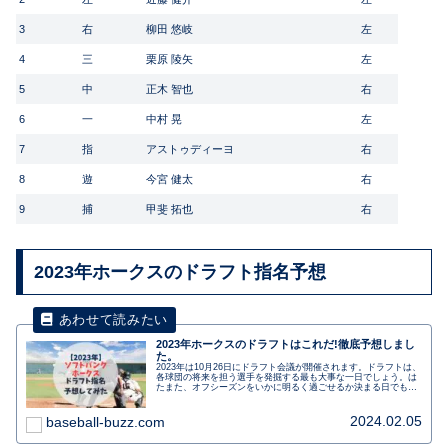
3
右
柳田 悠岐
左
4
三
栗原 陵矢
左
5
中
正木 智也
右
6
一
中村 晃
左
7
指
アストゥディーヨ
右
8
遊
今宮 健太
右
9
捕
甲斐 拓也
右
2023年ホークスのドラフト指名予想
2023年ホークスのドラフトはこれだ!徹底予想しまし
た。
2023年は10月26日にドラフト会議が開催されます。ドラフトは、
各球団の将来を担う選手を発掘する最も大事な一日でしょう。は
たまた、オフシーズンをいかに明るく過ごせるか決まる日でもあ
ります。今日は、ソフトバンクホークスがドラフト会議で指名す
る選手を予想します。
2024.02.05
baseball-buzz.com