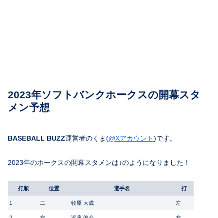
2023年ソフトバンクホークスの開幕スタ
メン予想
BASEBALL BUZZ
運営者のくま(
@Xアカウント
)です。
2023年のホークスの開幕スタメンは↓のようになりました！
打順
位置
選手名
打
1
二
牧原 大成
左
2
左
近藤 健介
左