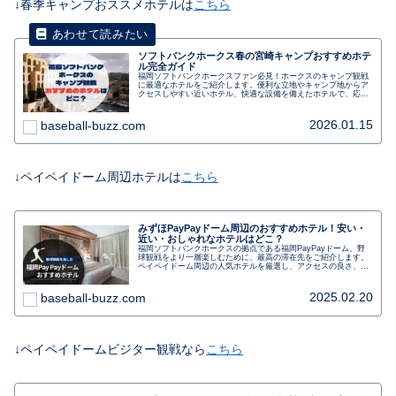
↓春季キャンプおススメホテルは
こちら
ソフトバンクホークス春の宮崎キャンプおすすめホテ
ル完全ガイド
福岡ソフトバンクホークスファン必見！ホークスのキャンプ観戦
に最適なホテルをご紹介します。便利な立地やキャンプ地からア
クセスしやすい近いホテル、快適な設備を備えたホテルで、応援
の合間にゆっくりとくつろぎましょう。選手との距離も近く、観
戦後にはサインや写真撮影のチャンスもあります。朝食バイキン
グや駐車場の利用も可能です。キャンプ観戦を充実させるための
2026.01.15
baseball-buzz.com
おすすめホテルです。
↓ペイペイドーム周辺ホテルは
こちら
みずほPayPayドーム周辺のおすすめホテル！安い・
近い・おしゃれなホテルはどこ？
福岡ソフトバンクホークスの拠点である福岡PayPayドーム。野
球観戦をより一層楽しむために、最高の滞在先をご紹介します。
ペイペイドーム周辺の人気ホテルを厳選し、アクセスの良さ、快
適な設備、魅力的なサービスなど、各ホテルの魅力をご紹介しま
す。野球ファンに向けた、野球観戦とホテルステイを最大限に満
喫するための情報が満載です。予約前に必見の一読です。福岡
2025.02.20
baseball-buzz.com
PayPayドームを拠点に、非日常の野球旅を楽しんでみません
か？
↓ペイペイドームビジター観戦なら
こちら