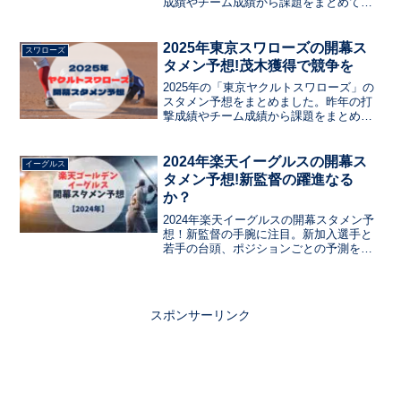
成績やチーム成績から課題をまとめて、
今年の新戦力のドラフト選手や現役ドラ
フトの選手など、注目選手をまとめてい
ます。ルーキーのスタメン入りはある
2025年東京スワローズの開幕ス
スワローズ
か？ベテランの起用は？
タメン予想!茂木獲得で競争を
2025年の「東京ヤクルトスワローズ」の
スタメン予想をまとめました。昨年の打
撃成績やチーム成績から課題をまとめ
て、今年の新戦力のドラフト選手や現役
ドラフトの選手など、注目選手をまとめ
ています。ルーキーのスタメン入りはあ
2024年楽天イーグルスの開幕ス
イーグルス
るか？ベテランの起用は？
タメン予想!新監督の躍進なる
か？
2024年楽天イーグルスの開幕スタメン予
想！新監督の手腕に注目。新加入選手と
若手の台頭、ポジションごとの予測を探
る。新指揮官の戦術とチームの見通しを
探り、開幕戦での先発メンバーを予想。
スポンサーリンク