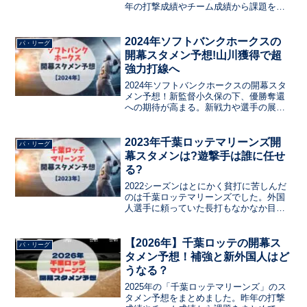
年の打撃成績やチーム成績から課題をま
とめて、今年の新戦力のドラフト選手や
現役ドラフトの選手など、注目選手をま
とめています。ルーキーのスタメン入り
2024年ソフトバンクホークスの
パ・リーグ
はあるか？ベテランの起用は？
開幕スタメン予想!山川獲得で超
強力打線へ
2024年ソフトバンクホークスの開幕スタ
メン予想！新監督小久保の下、優勝奪還
への期待が高まる。新戦力や選手の展
望、ポジション別予測を考察。小久保監
督の手腕と球団の目標を探りつつ、開幕
戦での先発メンバーを予想
2023年千葉ロッテマリーンズ開
パ・リーグ
幕スタメンは?遊撃手は誰に任せ
る?
2022シーズンはとにかく貧打に苦しんだ
のは千葉ロッテマリーンズでした。外国
人選手に頼っていた長打もなかなか目に
かかることができません。2023シーズン
はどうやって立ち上げるかに注目です。
【2026年】千葉ロッテの開幕ス
パ・リーグ
タメン予想！補強と新外国人はど
うなる？
2025年の「千葉ロッテマリーンズ」のス
タメン予想をまとめました。昨年の打撃