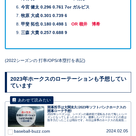
今宮 健太 0.296 0.761 7or ガルビス
牧原 大成 0.301 0.739 6
甲斐 拓也 0.180 0.498 1
OR 嶺井 博希
三森 大貴 0.257 0.688 9
(2022シーズンの 打率/OPS/本塁打を表記)
2023年ホークスのローテーションも予想してい
ています
開幕投手は大関友久!2023年ソフトバンクホークスの
開幕ローテ予想!
2022年シーズンは、シーズンの最終戦で逆転をされて悔しいシー
ズンとなってしまったホークス。優勝したバファローズとの差は
投手力だったことは明白です。今日は来季のホークスの先発投手
陣を予想していきます。
2024.02.05
baseball-buzz.com