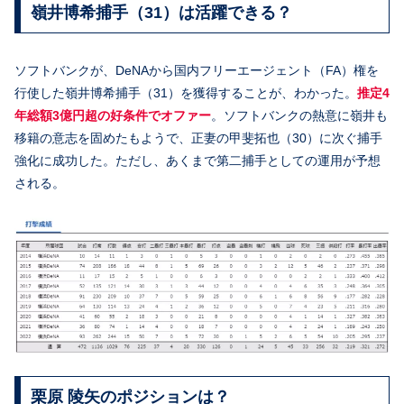
嶺井博希捕手（31）は活躍できる？
ソフトバンクが、DeNAから国内フリーエージェント（FA）権を
行使した嶺井博希捕手（31）を獲得することが、わかった。
推定4
年総額3億円超の好条件でオファー
。ソフトバンクの熱意に嶺井も
移籍の意志を固めたもようで、正妻の甲斐拓也（30）に次ぐ捕手
強化に成功した。ただし、あくまで第二捕手としての運用が予想
される。
栗原 陵矢のポジションは？