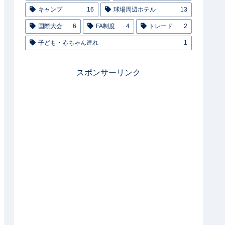
キャンプ
16
球場周辺ホテル
13
国際大会
6
FA制度
4
トレード
2
子ども・赤ちゃん連れ
1
スポンサーリンク