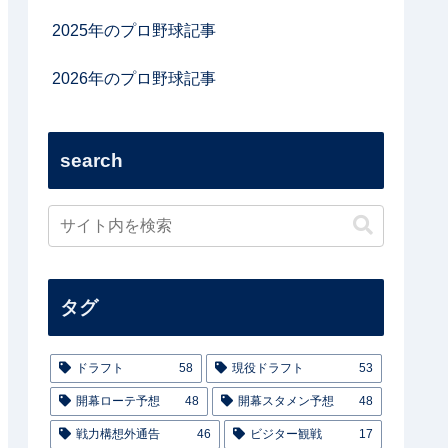
2025年のプロ野球記事
2026年のプロ野球記事
search
タグ
ドラフト
58
現役ドラフト
53
開幕ローテ予想
48
開幕スタメン予想
48
戦力構想外通告
46
ビジター観戦
17