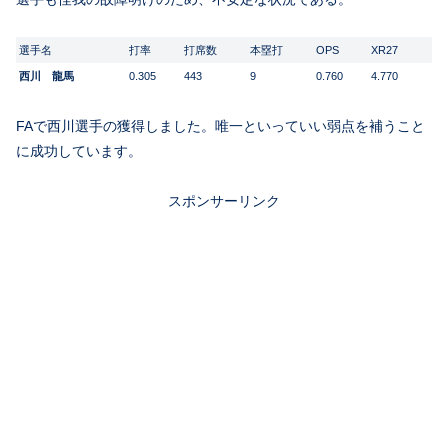
選手名
打率
打席数
本塁打
OPS
XR27
西川 龍馬
0.305
443
9
0.760
4.770
FAで西川選手の獲得しました。唯一といっていい弱点を補うこと
に成功しています。
スポンサーリンク