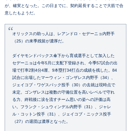
が、確実となった。この日までに、契約延長することで大筋で合
意したもようだ。
オリックスの助っ人は、レアンドロ・セデーニョ内野手
（25）の来季残留が濃厚だ。
ダイヤモンドバックス傘下から育成選手として加入した
セデーニョは今年5月に支配下登録され、今季57試合の出
場で打率2割4分4厘、9本塁打34打点の成績を残した。84
試合に出場したマーウィン・ゴンザレス内野手（34）、
ジェイコブ・ワゲスパック投手（30）の去就は現時点で
未定。ゴンザレスは複数の守備位置を高いレベルで守れ
る力、終戦後に涙を流すチーム思いの姿への評価は高
い。フランク・シュウィンデル内野手（31）、ジャレ
ル・コットン投手（31）、ジェイコブ・ニックス投手
（27）の退団は濃厚となった。