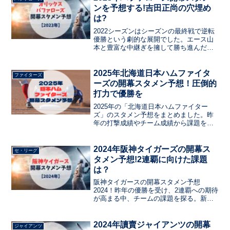
ンを予想する!吉田正尚の穴埋め
は?
2022シーズンはシーズンの最終戦で逆転
優勝という劇的な展開でした。エース山
本と豊富な中継ぎを擁して勝ち進んだバ
ファローズでしたが、打線にはやや陰り
も。今日はそんなバファローズのスタメ
ン予想します。
2025年北海道日本ハムファイタ
ファイターズ
ーズの開幕スタメン予想！圧倒的
打力で優勝を
2025年の「北海道日本ハムファイター
ズ」のスタメン予想をまとめました。昨
年の打撃成績やチーム成績から課題をま
とめて、今年の新戦力のドラフト選手や
現役ドラフトの選手など、注目選手をま
とめています。ルーキーのスタメン入り
2024年阪神タイガーズの開幕ス
セ・リーグ
はあるか？ベテランの起用は？
タメン予想!2連覇に向けた課題
は？
阪神タイガースの開幕スタメン予想
2024！昨年の優勝を受け、2連覇への期待
が高まる中、チームの課題を探る。新た
な戦力や選手の成長、ポジションごとの
予想を検証。昨季の成功と今季の困難を
踏まえ、2年連続優勝への道筋を探る。新
2024年讀賣ジャイアンツの開幕
ジャイアンツ