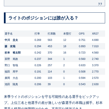
ライトのポジションには誰が入る？
選手名
打率
打席数
本塁打
OPS
XR27
中川 圭太
0.269
563
12
0.751
4.690
森 友哉
0.294
453
18
0.893
7.010
杉本 裕太郎
0.242
370
16
0.723
4.560
茶野 篤政
0.237
344
1
0.560
2.740
野口 智哉
0.226
257
2
0.633
3.370
福田 周平
0.191
114
0
0.508
2.770
廣岡 大志
0.200
103
1
0.594
2.570
池田 陵真
0.206
39
0
0.543
2.630
来季ライトのポジションを守る可能性のある選手をピックアッ
プ。上位三名と他選手の差が激しいが森選手の本職は捕手。杉本
選手も怪我の故障明けのため、不安定な状況である。