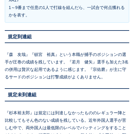
XR27
1～9番まで任意の1人で打線を組んだら、一試合で何点獲れる
かを表す。
規定到達組
『森 友哉』『頓宮 裕真』という本職が捕手のポジションの選
手が圧巻の成績を残しています。『若月 健矢』選手も加えた3名
の併用は贅沢な起用であるように感じます。『宗佑磨』が主に守
るサードのポジションは打撃成績がよくありません。
規定未到達組
『杉本裕太郎』は規定には到達しなかったもののレギュラー陣と
比較してもそん色のない成績を残している。近年外国人選手が苦
しむ中で、両外国人は最低限のレベルでバッティングをすること