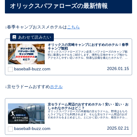
オリックスバファローズの最新情報
↓春季キャンプおススメホテルは
こちら
オリックスの宮崎キャンプにおすすめのホテル！春季
キャンプ観戦
オリックスバファローズファン必見！バファローズのキャンプ観
戦に最適なホテルをご紹介します。便利な立地やキャンプ地から
アクセスしやすい近いホテル、快適な設備を備えたホテルで、応
援の合間にゆっくりとくつろぎましょう。選手との距離も近く、
観戦後にはサインや写真撮影のチャンスもあります。朝食バイキ
ングや駐車場の利用も可能です。キャンプ観戦を充実させるため
2026.01.15
baseball-buzz.com
のおすすめホテルです。
↓京セラドームおすすめ
ホテル
京セラドーム周辺のおすすめホテル！安い・近い・お
しゃれなホテルはどこ？
オリックスバファローズの本拠地の京セラドーム。野球はもちろ
んライブなどでも利用されます。そんな京セラドーム周辺のおす
すめホテルをまとめました。とにかく近いホテル、格安ホテル、
おしゃれなホテルステイも楽しめるホテルを分けて紹介します。
2025.02.21
baseball-buzz.com