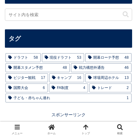
タグ
ドラフト
58
現役ドラフト
53
開幕ローテ予想
48
開幕スタメン予想
48
戦力構想外通告
46
ビジター観戦
17
キャンプ
16
球場周辺ホテル
13
国際大会
6
FA制度
4
トレード
2
子ども・赤ちゃん連れ
1
スポンサーリンク
メニュー
ホーム
トップ
検索