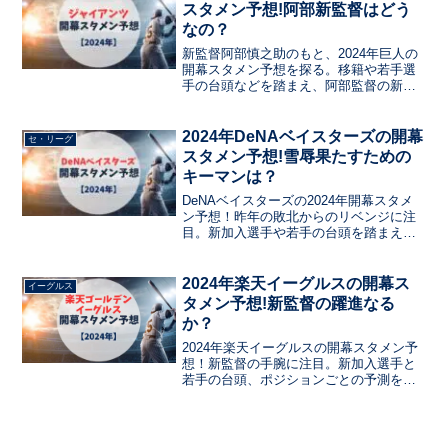
たなシーズンの幕開けに向け、タイガー
スタメン予想!阿部新監督はどう
スの強さと課題に焦点を当てた一文。
なの？
新監督阿部慎之助のもと、2024年巨人の
開幕スタメン予想を探る。移籍や若手選
手の台頭などを踏まえ、阿部監督の新戦
術とチームの可能性を考察。ファンの期
待と球団の展望を交えつつ、開幕戦で期
待されるスタメンメンバーを予想する。
2024年DeNAベイスターズの開幕
セ・リーグ
巨人の新時代の幕開けに向け、選手の実
スタメン予想!雪辱果たすための
力と新指揮官の手腕に注目が集まる一
キーマンは？
文。
DeNAベイスターズの2024年開幕スタメ
ン予想！昨年の敗北からのリベンジに注
目。新加入選手や若手の台頭を踏まえ、
スタメン予想を探る。雪辱を果たすカギ
を握る選手やポジションの分析。昨季の
課題と新たな展望を交え、リベンジのた
2024年楽天イーグルスの開幕ス
イーグルス
めの布陣を予測。新シーズンへの期待と
タメン予想!新監督の躍進なる
雪辱に向けたキーマンにフォーカスした
か？
一文。
2024年楽天イーグルスの開幕スタメン予
想！新監督の手腕に注目。新加入選手と
若手の台頭、ポジションごとの予測を探
る。新指揮官の戦術とチームの見通しを
探り、開幕戦での先発メンバーを予想。