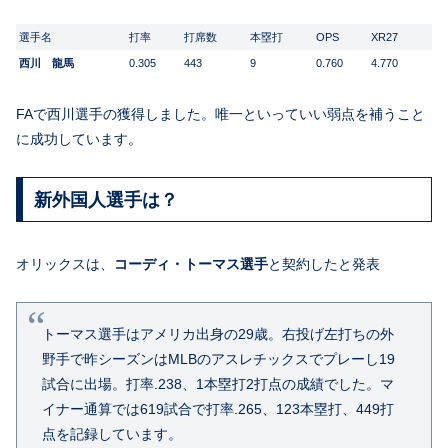
選手名
打率
打席数
本塁打
OPS
XR27
西川 龍馬
0.305
443
9
0.760
4.770
FAで西川選手の獲得しました。唯一といっていい弱点を補うこと
に成功しています。
新外国人選手は？
オリックスは、
コーディ・トーマス選手
と契約したと発表
トーマス選手はアメリカ出身の29歳。右投げ左打ちの外
野手で昨シーズンはMLBのアスレチックスでプレーし19
試合に出場。打率.238、1本塁打2打点の成績でした。マ
イナー通算では619試合で打率.265、123本塁打、449打
点を記録しています。