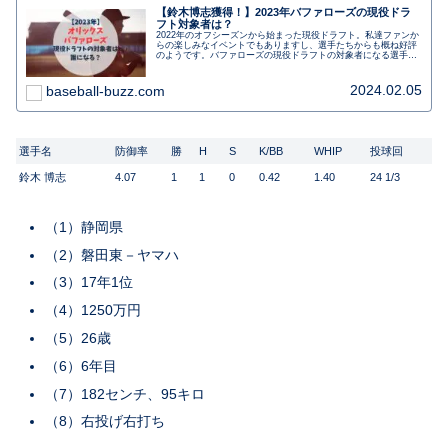
【鈴木博志獲得！】2023年バファローズの現役ドラ
フト対象者は？
2022年のオフシーズンから始まった現役ドラフト。私達ファンか
らの楽しみなイベントでもありますし、選手たちからも概ね好評
のようです。バファローズの現役ドラフトの対象者になる選手を
紹介します。オリックスから去ってしまう選手・来てくれる選手
は誰になるんでしょうか？
2024.02.05
baseball-buzz.com
選手名
防御率
勝
H
S
K/BB
WHIP
投球回
鈴木 博志
4.07
1
1
0
0.42
1.40
24 1/3
（1）静岡県
（2）磐田東－ヤマハ
（3）17年1位
（4）1250万円
（5）26歳
（6）6年目
（7）182センチ、95キロ
（8）右投げ右打ち