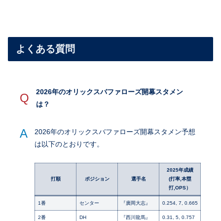
よくある質問
2026年のオリックスバファローズ開幕スタメン
Q
は？
A
2026年のオリックスバファローズ開幕スタメン予想
は以下のとおりです。
2025年成績
打順
ポジション
選手名
(打率,本塁
打,OPS）
1番
センター
『廣岡大志』
0.254, 7, 0.665
2番
DH
『西川龍馬』
0.31, 5, 0.757