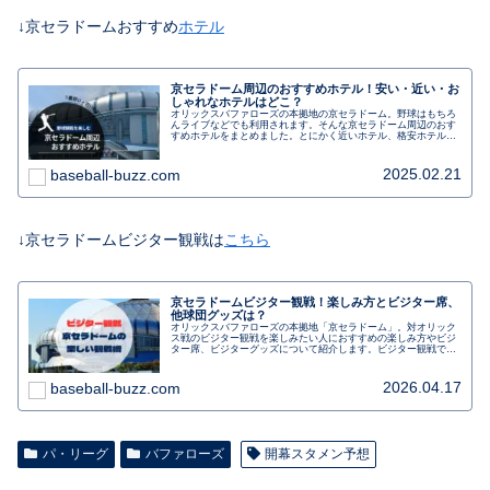
↓京セラドームおすすめ
ホテル
京セラドーム周辺のおすすめホテル！安い・近い・お
しゃれなホテルはどこ？
オリックスバファローズの本拠地の京セラドーム。野球はもちろ
んライブなどでも利用されます。そんな京セラドーム周辺のおす
すめホテルをまとめました。とにかく近いホテル、格安ホテル、
おしゃれなホテルステイも楽しめるホテルを分けて紹介します。
2025.02.21
baseball-buzz.com
↓京セラドームビジター観戦は
こちら
京セラドームビジター観戦！楽しみ方とビジター席、
他球団グッズは？
オリックスバファローズの本拠地「京セラドーム」。対オリック
ス戦のビジター観戦を楽しみたい人におすすめの楽しみ方やビジ
ター席、ビジターグッズについて紹介します。ビジター観戦で気
を付けたいことや初めてでも楽しむ、なんば駅からのアクセス
も。行く前に事前にチェックしましょう。
2026.04.17
baseball-buzz.com
パ・リーグ
バファローズ
開幕スタメン予想