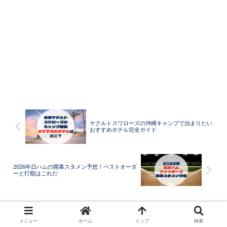
ヤクルトスワローズの沖縄キャンプで泊まりたい
おすすめホテル完全ガイド
2026年日ハムの開幕スタメン予想！ベストオーダ
ーと打順はこれだ
コメント
メニュー
ホーム
トップ
検索