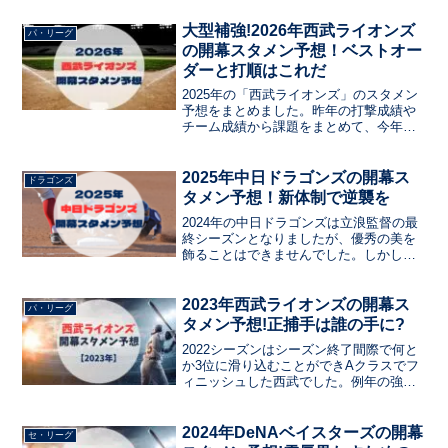
現役ドラフトの選手など、注目選手をま
とめています。ルーキーのスタメン入り
大型補強!2026年西武ライオンズ
パ・リーグ
はあるか？ベテランの起用は？
の開幕スタメン予想！ベストオー
ダーと打順はこれだ
2025年の「西武ライオンズ」のスタメン
予想をまとめました。昨年の打撃成績や
チーム成績から課題をまとめて、今年の
新戦力のドラフト選手や現役ドラフトの
選手など、注目選手をまとめています。
ルーキーのスタメン入りはあるか？ベテ
2025年中日ドラゴンズの開幕ス
ドラゴンズ
ランの起用は？
タメン予想！新体制で逆襲を
2024年の中日ドラゴンズは立浪監督の最
終シーズンとなりましたが、優秀の美を
飾ることはできませんでした。しかし、
村松選手や福永選手がレギュラー格とし
て活躍するなど収穫もあるシーズンでし
た。この投稿では2024年のドラゴンズ打
2023年西武ライオンズの開幕ス
パ・リーグ
線を振り返り、2025年の中日ドラゴンズ
タメン予想!正捕手は誰の手に?
開幕スタメンを予想します。
2022シーズンはシーズン終了間際で何と
か3位に滑り込むことができAクラスでフ
ィニッシュした西武でした。例年の強打
は失われており、投手の起用に頼ったシ
ーズンとなりました。2023年のライオン
ズの開幕スタメンを予想します。
2024年DeNAベイスターズの開幕
セ・リーグ