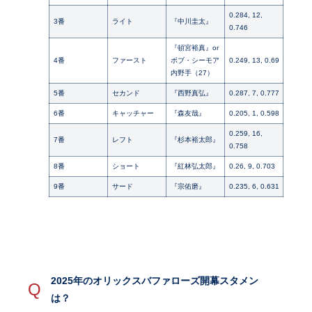
0.284, 12,
3番
ライト
『中川圭太』
0.746
『頓宮裕真』or
4番
ファースト
ボブ・シーモア
0.249, 13, 0.69
内野手（27）
5番
セカンド
『西野真弘』
0.287, 7, 0.777
6番
キャッチャー
『森友哉』
0.205, 1, 0.598
0.259, 16,
7番
レフト
『杉本裕太郎』
0.758
8番
ショート
『紅林弘太郎』
0.26, 9, 0.703
9番
サード
『宗佑磨』
0.235, 6, 0.631
2025年のオリックスバファローズ開幕スタメン
Q
は？