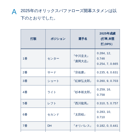
A
2025年のオリックスバファローズ開幕スタメンは以
下のとおりでした。
2025年成績
打順
ポジション
選手名
(打率,本塁
打,OPS）
0.284, 12,
『中川圭太』
1番
センター
0.746
『廣岡大志』
0.254, 7, 0.665
2番
サード
『宗佑磨』
0.235, 6, 0.631
3番
ショート
『紅林弘太郎』
0.260, 9, 0.703
0.259, 16,
4番
ライト
『杉本裕太郎』
0.758
5番
レフト
『西川龍馬』
0.310, 5, 0.757
0.283, 10,
6番
セカンド
『太田椋』
0.710
7番
DH
『オリバレス』
0.182, 0, 0.441