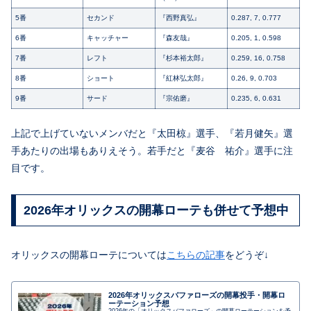
5番
セカンド
『西野真弘』
0.287, 7, 0.777
6番
キャッチャー
『森友哉』
0.205, 1, 0.598
7番
レフト
『杉本裕太郎』
0.259, 16, 0.758
8番
ショート
『紅林弘太郎』
0.26, 9, 0.703
9番
サード
『宗佑磨』
0.235, 6, 0.631
上記で上げていないメンバだと『太田椋』選手、『若月健矢』選
手あたりの出場もありえそう。若手だと『麦谷 祐介』選手に注
目です。
2026年オリックスの開幕ローテも併せて予想中
オリックスの開幕ローテについては
こちらの記事
をどうぞ↓
2026年オリックスバファローズの開幕投手・開幕ロ
ーテーション予想
2026年の「オリックスバファローズ」の開幕ローテーションを予