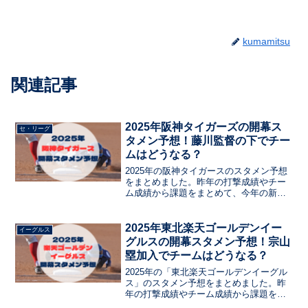
kumamitsu
関連記事
2025年阪神タイガーズの開幕ス
セ・リーグ
タメン予想！藤川監督の下でチー
ムはどうなる？
2025年の阪神タイガースのスタメン予想
をまとめました。昨年の打撃成績やチー
ム成績から課題をまとめて、今年の新戦
力のドラフト選手や現役ドラフトの選手
など、注目選手をまとめています。ルー
キーのスタメン入りはあるか？ベテラン
2025年東北楽天ゴールデンイー
イーグルス
の起用は？
グルスの開幕スタメン予想！宗山
塁加入でチームはどうなる？
2025年の「東北楽天ゴールデンイーグル
ス」のスタメン予想をまとめました。昨
年の打撃成績やチーム成績から課題をま
とめて、今年の新戦力のドラフト選手や