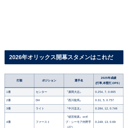
2026年オリックス開幕スタメンはこれだ
2025年成績
打順
ポジション
選手名
(打率,本塁打,OPS）
1番
センター
『廣岡大志』
0.254, 7, 0.665
2番
DH
『西川龍馬』
0.31, 5, 0.757
3番
ライト
『中川圭太』
0.284, 12, 0.746
『頓宮裕真』orボ
4番
ファースト
ブ・シーモア内野手
0.249, 13, 0.69
（27）