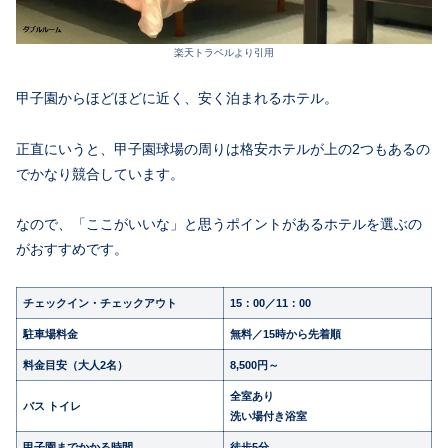
楽天トラベルより引用
甲子園からほどほどに近く、安く泊まれるホテル。
正直にいうと、甲子園球場の周りは格安ホテルが上の2つもあるの
でかなり競合しています。
なので、「ここがいいな」と思うポイントがあるホテルを選ぶの
がおすすめです。
チェックイン・チェックアウト
15：00／11：00
駐車場料金
無料／15時から先着順
料金目安（大人2名）
8,500円～
全室あり
バス トイレ
洗い場付き浴室
甲子園までかかる時間
徒歩5分