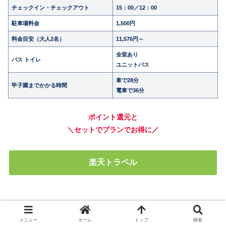
チェックイン・チェックアウト
15：00／12：00
駐車場料金
1,500円
料金目安（大人2名）
11,576円～
全室あり
バス トイレ
ユニットバス
車で28分
甲子園までかかる時間
電車で36分
ポイント還元と
＼セットでプランでお得に／
楽天トラベル
毎月20日から30日は
＼じゃらんがお得／
メニュー
ホーム
トップ
検索