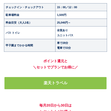
チェックイン・チェックアウト
15：00／12：00
駐車場料金
1,500円
料金目安（大人2名）
25,046円～
全室あり
バス トイレ
ユニットバス
車で28分
甲子園までかかる時間
電車で33分
ポイント還元と
＼セットでプランでお得に／
楽天トラベル
毎月20日から30日は