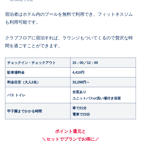
宿泊者はホテル内のプールを無料で利用でき、フィットネスジム
も利用可能です。
クラブフロアに宿泊すれば、ラウンジもついてくるので贅沢な時
間を過ごすことができます。
チェックイン・チェックアウト
15：00／12：00
駐車場料金
4,410円
料金目安（大人2名）
32,298円～
全室あり
バス トイレ
ユニットバスor洗い場付き浴室
車で21分
甲子園までかかる時間
電車で23分
ポイント還元と
＼セットでプランでお得に／