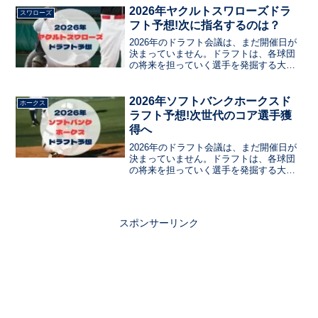
す。今日は、阪神タイガースがドラフト
2026年ヤクルトスワローズドラ
スワローズ
会議で指名する選手を予想します。
フト予想!次に指名するのは？
2026年のドラフト会議は、まだ開催日が
決まっていません。ドラフトは、各球団
の将来を担っていく選手を発掘する大事
な日ですよね。この記事では、ヤクルト
スワローズのドラフト会議で指名する選
手を、現状のチーム状況から分析して予
2026年ソフトバンクホークスド
ホークス
想していきます。20...
ラフト予想!次世代のコア選手獲
得へ
2026年のドラフト会議は、まだ開催日が
決まっていません。ドラフトは、各球団
の将来を担っていく選手を発掘する大事
な日ですよね。近年のホークスは佐々木
麟太郎選手や宗山選手等、その年で一番
スケールの大きい選手を指名する傾向に
あります。この記事では、ホークスのド
スポンサーリンク
ラフト会議で指名する選手を、現状のチ
ーム状況から分析して予想していきま
す。