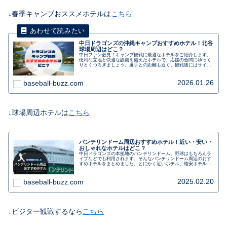
↓春季キャンプおススメホテルは
こちら
中日ドラゴンズの沖縄キャンプおすすめホテル！北谷
球場周辺はどこ？
中日ファン必見！キャンプ観戦に最適なホテルをご紹介します。
便利な立地と快適な設備を備えたホテルで、応援の合間にゆっく
りとくつろぎましょう。選手との距離も近く、観戦後にはサイン
や写真撮影のチャンスもあります。朝食バイキングや駐車場の利
用も可能です。キャンプ観戦を充実させるためのおすすめホテル
です！中日ファンの皆さん、ぜひチェックしてみてください。
2026.01.26
baseball-buzz.com
↓球場周辺ホテルは
こちら
バンテリンドーム周辺おすすめホテル！近い・安い・
おしゃれなホテルはどこ？
中日ドラゴンズの本拠地のバンテリンドーム。野球はもちろんラ
イブなどでも利用されます。そんなバンテリンドーム周辺のおす
すめホテルをまとめました。とにかく近いホテル、格安ホテル、
おしゃれなホテルステイも楽しめるホテルを分けて紹介します。
2025.02.20
baseball-buzz.com
↓ビジター観戦するなら
こちら