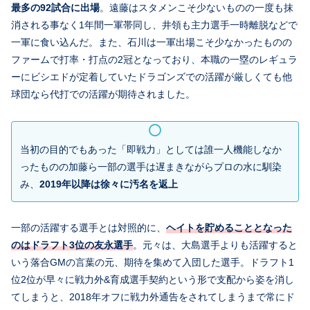
最多の92試合に出場
。遠藤はスタメンこそ少ないものの一度も抹
消される事なく1年間一軍帯同し、井領も主力選手一時離脱などで
一軍に食い込んだ。また、石川は一軍出場こそ少なかったものの
ファームで打率・打点の2冠となっており、本職の一塁のレギュラ
ーにビシエドが定着していたドラゴンズでの活躍が厳しくても他
球団なら代打での活躍が期待されました。
当初の目的でもあった「即戦力」としては誰一人機能しなか
ったものの加藤ら一部の選手は遅まきながらプロの水に馴染
み、
2019年以降は徐々に汚名を返上
一部の活躍する選手とは対照的に、
ヘイトを貯めることとなった
のはドラフト3位の友永選手
。元々は、大島選手よりも活躍すると
いう落合GMの言葉の元、期待を集めて入団した選手。ドラフト1
位2位が早々に戦力外&育成選手契約という形で支配から姿を消し
てしまうと、2018年オフに戦力外通告をされてしまうまで常にド