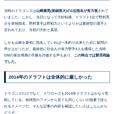
当時のドラゴンズは
山﨑康晃(亜細亜大)の1位指名が有力視
されて
いました。しかし、当日になって方針転換、ドラフト1位で野村亮
介
を単独指名。野村選手は即戦力というよりかは素材型の選手と
言われており、当初の方針と真逆。
しかも山崎を最初に指名していれば一本釣り出来たために疑問の
声が上がったが、最終的に社会人の有力野手4人を獲得した当時
GMの落合博満の手腕を評価する声もあり、
この時点では賛否両論
でした。
2014年のドラフトは全体的に厳しかった
ドラゴンズだけでなく、スワローズも2014年ドラフトはかなり苦
戦している。他球団のファンから見ても同じくらいの熱量で語ら
れるイメージだ。そんな記事の内容を確認したい人は
こちら
から
どうぞ。