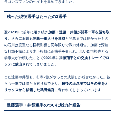
ラゴンズファンのヘイトを集めてきました。
残った現役選手はたったの3選手
翌2020年は前年に引き続き
加藤・遠藤・井領が開幕一軍を勝ち取
り、さらに石川も開幕一軍入りを達成
と開幕までは良かったもの
の石川は度重なる怪我影響し同年限りで戦力外通告。加藤は深刻
な打撃不振により木下拓哉に正捕手を奪われ、若い郡司裕也と石
橋康太が台頭したことで
2021年に加藤翔平との交換トレードでロ
ッテに放出
されてしまいました。
また遠藤や井領も、打率2割がやっとの成績しか残せなかった。彼
らも一軍では惨たる有り様であり、
最後の正念場ではその座をオ
リックスから移籍した武田健吾
に奪われてしまっていいます…
遠藤選手・井領選手のついに戦力外通告