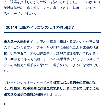
て、現場を指揮しながらの戦いを強いられました。チームは2013
年以降低迷の一途を辿り、まさに真っ逆さまに転落しているとこ
ろのシーズンでしたね。
2014年以降のドラゴンズ低迷の原因は？
主力選手の高齢化
です。荒木・森野・和田・谷繁といった黄金期
のドラゴンズを支えた選手たちが同時に高齢化による成績の低迷
化。投手陣もエースの山井選手・守護神の岩瀬選手がそれぞれ36
歳・40歳とこちらも高齢。チームの若手選手といえば、現キャプ
テンの高橋周平選手以外思いつく選手がいないようにな現状でし
た。
プレーイングマネージャーである
谷繁に代わる捕手の存在がな
く、打撃陣、投手陣共に崩壊気味であり、ドラフトではすぐに活
躍できる選手の獲得が期待
されました。