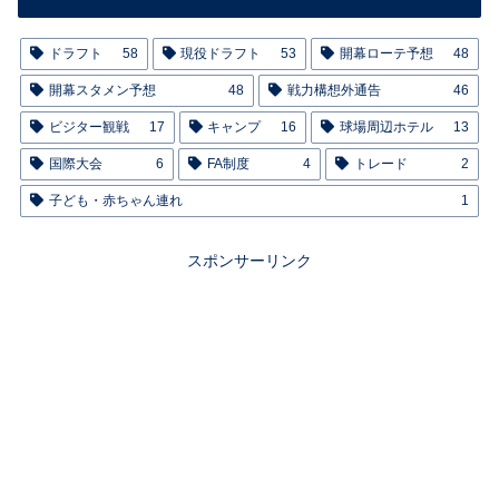
ドラフト
58
現役ドラフト
53
開幕ローテ予想
48
開幕スタメン予想
48
戦力構想外通告
46
ビジター観戦
17
キャンプ
16
球場周辺ホテル
13
国際大会
6
FA制度
4
トレード
2
子ども・赤ちゃん連れ
1
スポンサーリンク