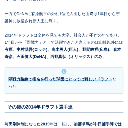
一方でDeNAに有原航平の外れ1位で入団した山﨑は1年目から守
護神に抜擢され新人王に輝く。
2014年ドラフトは全体を見ても大卒、社会人が不作の年であり、
1年目から「即戦力」として活躍できたと言えるのは山崎以外には
有原、中村奨吾(ロッテ)、高木勇人(巨人)、野間峻祥(広島)、倉本
寿彦、石田健大(DeNA)、西野真弘（オリックス）のみ
。
即戦力路線で指名を行った球団にとっては難しいドラフト
だ
った
その後の2014年ドラフト選手達
与田剛体制になった2019
年は一転し、
加藤卓馬が中日捕手陣では