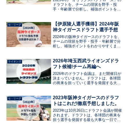
ドラフトを、チームの現状を野手・投
手・年齢層で分析し、補強ポイントをわ
かりやすくまとめました。候補選手の特
徴から指名予想、ドラフト戦略、2025年
のドラフト評価を解説しています。今年
【伊原陵人選手獲得】2024年阪
セ・リーグ
のドラフト会議で注目選手を探したい人
神タイガースドラフト選手予想
は必読です。
2024年の阪神タイガースのドラフトを、
チームの現状を野手・投手・年齢層で分
析し、補強ポイントをわかりやすくまと
めました。候補選手の特徴から指名予
想、ドラフト戦略、2024年のドラフト評
価を解説しています。今年のドラフト会
2026年埼玉西武ライオンズドラ
ライオンズ
議で注目選手を探したい人は必読です。
フト候補!チーム再編へ
2026年のドラフト会議は、まだ開催日が
決まっていません。ドラフトは、各球団
の将来を担っていく選手を発掘する大事
な日ですよね。今井達也選手のMLB挑戦
や、近年Bクラスに沈んでいるチーム事情
からもドラフトでのチーム再編成が非常
2023年阪神タイガースのドラフ
セ・リーグ
に大切になります。
トはこれだ!徹底予想しました。
2023年は10月26日にドラフト会議が開催
されます。ドラフトは、各球団の将来を
担う選手を発掘する最も大事な一日でし
ょう。はたまた、オフシーズンをいかに
明るく過ごせるか決まる日でもありま