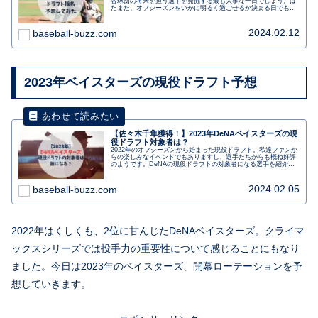
各球団の将来を担う選手を発掘する最も大事な一日でしょう。は
たまた、オフシーズンをいかに明るく過ごせるか決まる日でもあ
ります。 今日は、ベイスターズがドラフト会議で指名する選手を
予想します。
2024.02.12
baseball-buzz.com
2023年ベイスターズの現役ドラフト予想
【佐々木千隼獲得！】2023年DeNAベイスターズの現
役ドラフト対象者は？
2022年のオフシーズンから始まった現役ドラフト。私達ファンか
らの楽しみなイベントでもありますし、選手たちからも概ね好評
のようです。DeNAの現役ドラフトの対象者になる選手を紹介し
ます。ベイスターズから去ってしまう選手・来てくれる選手は誰
になるんでしょうか？
2024.02.05
baseball-buzz.com
2022年はくしくも、2位に甘んじたDeNAベイスターズ。クライマ
ックスシリーズでは投手力の重要性について感じることにもなり
ました。今日は2023年のベイスターズ、開幕ローテーションを予
想していきます。