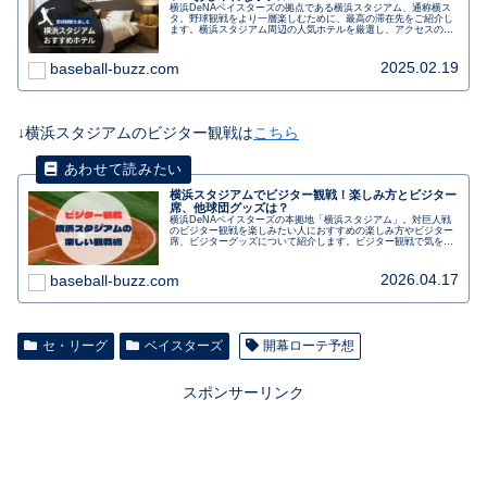
横浜DeNAベイスターズの拠点である横浜スタジアム、通称横ス
タ。野球観戦をより一層楽しむために、最高の滞在先をご紹介し
ます。横浜スタジアム周辺の人気ホテルを厳選し、アクセスの良
さ、快適な設備、魅力的なサービスなど、各ホテルの魅力をご紹
介します。野球ファンに向けた、野球観戦とホテルステイを最大
限に満喫するための情報が満載です。予約前に必見の一読です。
2025.02.19
baseball-buzz.com
横浜スタジアムを拠点に、非日常の野球旅を楽しんでみません
か？
↓横浜スタジアムのビジター観戦は
こちら
横浜スタジアムでビジター観戦！楽しみ方とビジター
席、他球団グッズは？
横浜DeNAベイスターズの本拠地「横浜スタジアム」。対巨人戦
のビジター観戦を楽しみたい人におすすめの楽しみ方やビジター
席、ビジターグッズについて紹介します。ビジター観戦で気を付
けたいことや初めてでも楽しむ、東京駅からのアクセスも。行く
前に事前にチェックしましょう。
2026.04.17
baseball-buzz.com
セ・リーグ
ベイスターズ
開幕ローテ予想
スポンサーリンク