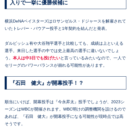
入りで一挙に優勝候補に
横浜DeNAベイスターズはロサンゼルス・ドジャースを解雇されて
いたトレバー・バウアー投手と1年契約を結んだと発表。
ダルビッシュ有や大谷翔平選手と比較しても、成績は上といえる
選手。来日した選手の中では史上最高の選手に違いないでしょ
う。
本人は中3日でも投げたい
と言っているみたいなので、一人で
セリーグのパワーバランスが崩れる可能性があります。
『石田 健大』が開幕投手！？
順当にいけば、開幕投手は『今永昇太』投手でしょうが、2023シ
ーズンはWBCが開催されます。WBC明けの調整機関を設けるので
あれば、『石田 健大』が開幕投手になる可能性が現時点では高
そうです。