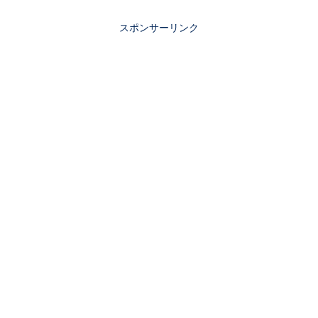
なのかなど、気になる情報をまとめまし
た。今年のチームの要・エースとなるピ
スポンサーリンク
ッチャーは誰だ？