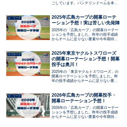
ごしています。バンテリンドームを本拠
地にする以上、投手力で勝ちあげるチー
ム作りが必要になります。この投稿では
2024年のドラゴンズ投手成績を振り返
2025年広島カープの開幕ローテ
セ・リーグ
り、2025年のドラゴンズ開幕ローテーシ
ーション予想！実は苦しい先発陣
ョンを予想します。
2025年の「広島カープ」の開幕ローテー
ションを予想しました。昨年の投手成績
からチームに足りない要素や今年期待し
たいところをデータで出しました。そこ
から、開幕投手やピッチャーは誰に注目
なのかなど、気になる情報をまとめまし
2025年東京ヤクルトスワローズ
スワローズ
た。今年のチームの要・エースとなるピ
の開幕ローテーション予想！開幕
ッチャーは誰だ？
投手は奥川！
2025年の「東京ヤクルトスワローズ」の
開幕ローテーションを予想しました。昨
年の投手成績からチームに足りない要素
や今年期待したいところをデータで出し
ました。そこから、開幕投手やピッチャ
ーは誰に注目なのかなど、気になる情報
2026年広島カープの開幕投手・
セ・リーグ
をまとめました。今年のチームの要・エ
開幕ローテーション予想！
ースとなるピッチャーは誰だ？
2026年の「広島カープ」の開幕ローテー
ションを予想しました。昨年の投手成績
からチームに足りない要素や今年期待し
たいところをデータで出しました。そこ
から、開幕投手やピッチャーは誰に注目