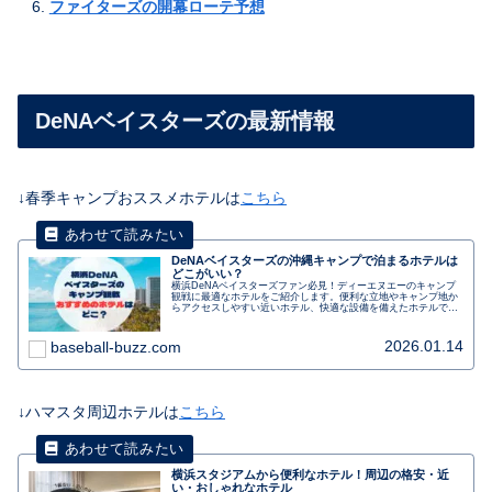
ファイターズの開幕ローテ予想
DeNAベイスターズの最新情報
↓春季キャンプおススメホテルは
こちら
DeNAベイスターズの沖縄キャンプで泊まるホテルは
どこがいい？
横浜DeNAベイスターズファン必見！ディーエヌエーのキャンプ
観戦に最適なホテルをご紹介します。便利な立地やキャンプ地か
らアクセスしやすい近いホテル、快適な設備を備えたホテルで、
応援の合間にゆっくりとくつろぎましょう。選手との距離も近
く、観戦後にはサインや写真撮影のチャンスもあります。朝食バ
イキングや駐車場の利用も可能です。キャンプ観戦を充実させる
2026.01.14
baseball-buzz.com
ためのおすすめホテルです。
↓ハマスタ周辺ホテルは
こちら
横浜スタジアムから便利なホテル！周辺の格安・近
い・おしゃれなホテル