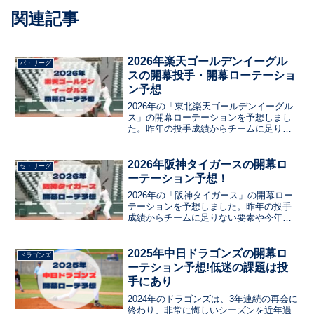
関連記事
2026年楽天ゴールデンイーグル
パ・リーグ
スの開幕投手・開幕ローテーショ
ン予想
2026年の「東北楽天ゴールデンイーグル
ス」の開幕ローテーションを予想しまし
た。昨年の投手成績からチームに足りな
い要素や今年期待したいところをデータ
で出しました。そこから、開幕投手やピ
ッチャーは誰に注目なのかなど、気にな
2026年阪神タイガースの開幕ロ
セ・リーグ
る情報をまとめました。今年のチームの
ーテーション予想！
要・エースとなるピッチャーは誰だ？
2026年の「阪神タイガース」の開幕ロー
テーションを予想しました。昨年の投手
成績からチームに足りない要素や今年期
待したいところをデータで出しました。
そこから、開幕投手やピッチャーは誰に
注目なのかなど、気になる情報をまとめ
2025年中日ドラゴンズの開幕ロ
ドラゴンズ
ました。今年のチームの要・エースとな
ーテション予想!低迷の課題は投
るピッチャーは誰だ？
手にあり
2024年のドラゴンズは、3年連続の再会に
終わり、非常に悔しいシーズンを近年過