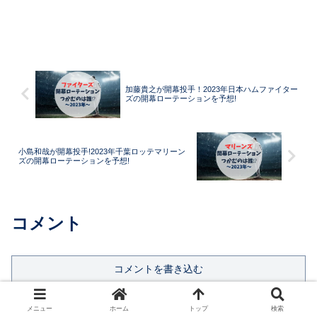
加藤貴之が開幕投手！2023年日本ハムファイター
ズの開幕ローテーションを予想!
小島和哉が開幕投手!2023年千葉ロッテマリーン
ズの開幕ローテーションを予想!
コメント
コメントを書き込む
ホーム
セ・リーグ
メニュー
ホーム
トップ
検索