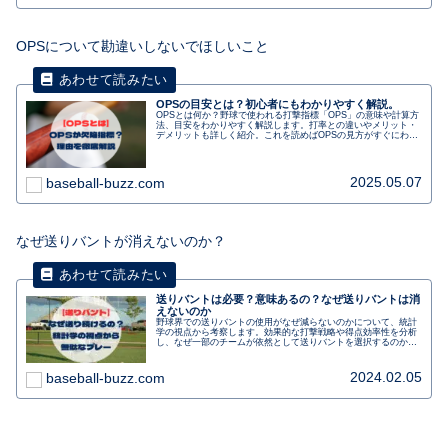
OPSについて勘違いしないでほしいこと
OPSの目安とは？初心者にもわかりやすく解説。
OPSとは何か？野球で使われる打撃指標「OPS」の意味や計算方
法、目安をわかりやすく解説します。打率との違いやメリット・
デメリットも詳しく紹介。これを読めばOPSの見方がすぐにわか
ります！
2025.05.07
baseball-buzz.com
なぜ送りバントが消えないのか？
送りバントは必要？意味あるの？なぜ送りバントは消
えないのか
野球界での送りバントの使用がなぜ減らないのかについて、統計
学の視点から考察します。効果的な打撃戦略や得点効率性を分析
し、なぜ一部のチームが依然として送りバントを選択するのかを
解説します。また、最新のデータと成功率の変遷についても触
れ、送りバントの有効性と今後の可能性について考えます。野球
ファンや戦術に興味のある人にとって興味深い記事です。
2024.02.05
baseball-buzz.com