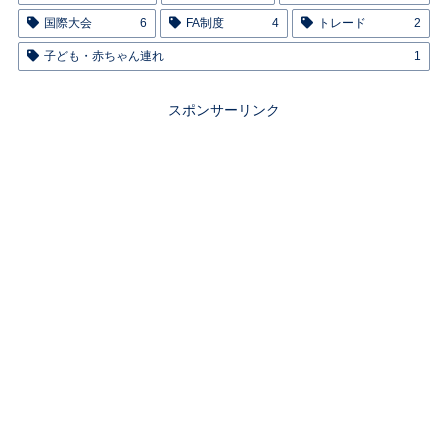
国際大会
6
FA制度
4
トレード
2
子ども・赤ちゃん連れ
1
スポンサーリンク