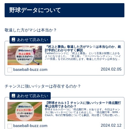
野球データについて
敬遠した方がマシは本当か？
『村上と勝負』敬遠した方がマシ！は本当なのか、統
計学的にわかりやすく解説
Twitterのトレンドに 『村上と勝負』 という言葉が頻繁に上がる
ようになりました。 『村上様』『スーパーバレンティン』『ハイ
パー筒香』をそれぞれ比較します。敬遠した方がマシは本当なの
か？について統計学的・論理的に評価します。
2024.02.05
baseball-buzz.com
チャンスに強いバッターは存在するのか？
【野球オカルト】チャンスに強いバッター？得点圏打
率は信用できるのか？
野球オカルトの一つに「得点圏打率」があります。今日はチャン
スに強いバッターについてまとめました。「得点圏打率・WPA・
Clutch」等の打撃指標についても解説。何が悪くて内が悪いのか
のメリットが全部わかります。
2024.02.12
baseball-buzz.com