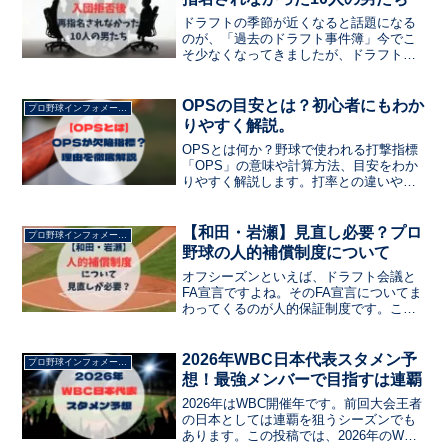
ドラフトの季節が近くなると話題になる
のが、「過去のドラフト事件簿」今でこ
そ少なくなってきましたが、ドラフト指
名をされたが拒否する選手もいました今
日は、ドラフト拒否後、再指名されなか
った選手を紹介します
OPSの目安とは？初心者にもわか
プロ野球インフォメーション
りやすく解説。
OPSとは何か？野球で使われる打撃指標
「OPS」の意味や計算方法、目安をわか
りやすく解説します。打率との違いやメ
リット・デメリットも詳しく紹介。これ
を読めばOPSの見方がすぐにわかりま
す！
【和田・岩瀬】見直し必要？プロ
プロ野球インフォメーション
野球の人的補償制度について
オフシーズンといえば、ドラフト会議と
FA宣言ですよね。そのFA宣言についてま
わってくるのが人的保証制度です。この
記事の中では人的保証制度が見直される
べき二つの理由と、議論されている代替
案について説明します。特に『岩瀬式・
2026年WBC日本代表スタメン予
プロ野球インフォメーション
和田式』や『プロテクト外し』という手
想！最強メンバーで目指すは連覇
段について解説します。
2026年はWBC開催年です。前回大会王者
の日本としては連覇を狙うシーズンでも
あります。この投稿では、2026年のWBC