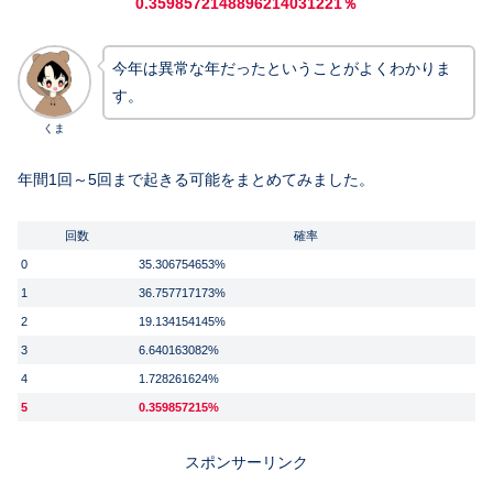
0.3598572148896214031221％
今年は異常な年だったということがよくわかりま
す。
くま
年間1回～5回まで起きる可能をまとめてみました。
回数
確率
0
35.306754653%
1
36.757717173%
2
19.134154145%
3
6.640163082%
4
1.728261624%
5
0.359857215%
スポンサーリンク