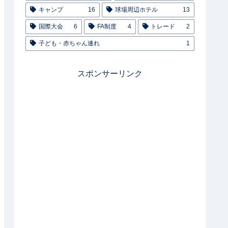
キャンプ
16
球場周辺ホテル
13
国際大会
6
FA制度
4
トレード
2
子ども・赤ちゃん連れ
1
スポンサーリンク