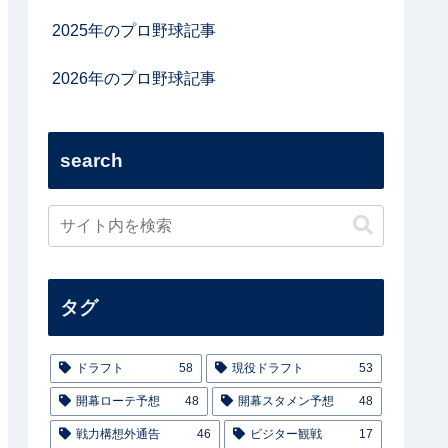
2025年のプロ野球記事
2026年のプロ野球記事
search
タグ
ドラフト
58
現役ドラフト
53
開幕ローテ予想
48
開幕スタメン予想
48
戦力構想外通告
46
ビジター観戦
17