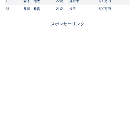
1
森下 翔太
22歳
外野手
1600万円
37
及川 雅貴
21歳
投手
1500万円
スポンサーリンク