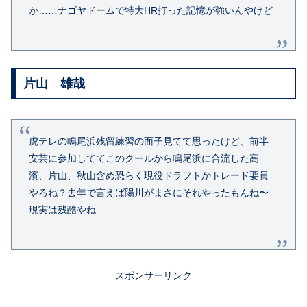
か……ナゴヤドームで特大HR打った記憶が強いんやけど
片山 雄哉
虎テレの鳴尾浜残留練習の面子見てて思ったけど、前半
安芸に参加しててこのクールから鳴尾浜に合流した
高
濱
、片山、秋山含め恐らく
現役ドラフト
かトレード要員
やろね？去年で言えば陽川がまさにそれやったもんね〜
現実は残酷やね
スポンサーリンク