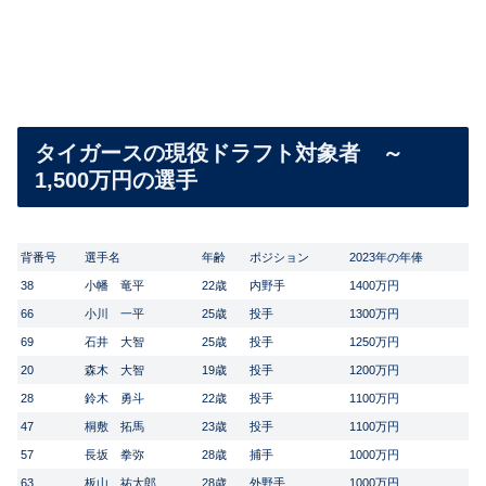
タイガースの現役ドラフト対象者 ～
1,500万円の選手
背番号
選手名
年齢
ポジション
2023年の年俸
38
小幡 竜平
22歳
内野手
1400万円
66
小川 一平
25歳
投手
1300万円
69
石井 大智
25歳
投手
1250万円
20
森木 大智
19歳
投手
1200万円
28
鈴木 勇斗
22歳
投手
1100万円
47
桐敷 拓馬
23歳
投手
1100万円
57
長坂 拳弥
28歳
捕手
1000万円
63
板山 祐太郎
28歳
外野手
1000万円