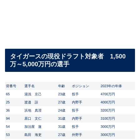
タイガースの現役ドラフト対象者 1,500
万～5,000万円の選手
背番号
選手名
年齢
ポジション
2023年の年俸
65
湯浅 京己
23歳
投手
4700万円
25
渡邉 諒
27歳
内野手
4000万円
36
浜地 真澄
24歳
投手
3200万円
94
原口 文仁
31歳
内野手
3100万円
54
加治屋 蓮
31歳
投手
3000万円
53
島田 海吏
27歳
外野手
3000万円