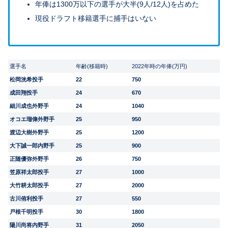
年俸は1300万以下の選手が大半(9人/12人)を占めた
現役ドラフト移籍選手に捕手はいない
選手名
年齢(移籍時)
2022年時の年俸(万円)
松岡洸希投手
22
750
成田翔投手
24
670
細川成也外野手
24
1040
オコエ瑠偉外野手
25
950
渡辺大樹外野手
25
1200
大下誠一郎内野手
25
900
正随優弥外野手
26
750
笠原祥太郎投手
27
1000
大竹耕太郎投手
27
2000
古川侑利投手
27
550
戸根千明投手
30
1800
陽川尚将内野手
31
2050