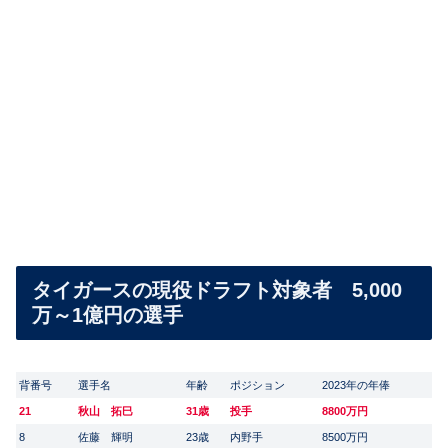
タイガースの現役ドラフト対象者 5,000
万～1億円の選手
背番号
選手名
年齢
ポジション
2023年の年俸
21
秋山 拓巳
31歳
投手
8800万円
8
佐藤 輝明
23歳
内野手
8500万円