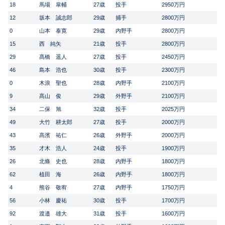
18
馬場 皐輔
27歳
投手
2950万円
12
坂本 誠志郎
29歳
捕手
2800万円
0
山本 泰寛
29歳
内野手
2800万円
15
西 純矢
21歳
投手
2800万円
29
髙橋 遥人
27歳
投手
2450万円
46
島本 浩也
30歳
投手
2300万円
0
木浪 聖也
28歳
内野手
2100万円
9
髙山 俊
29歳
外野手
2100万円
34
二保 旭
32歳
投手
2025万円
49
大竹 耕太郎
27歳
投手
2000万円
43
髙濱 祐仁
26歳
外野手
2000万円
35
才木 浩人
24歳
投手
1900万円
26
北條 史也
28歳
内野手
1800万円
62
植田 海
26歳
内野手
1800万円
4
熊谷 敬宥
27歳
内野手
1750万円
56
小林 慶祐
30歳
投手
1700万円
92
渡邉 雄大
31歳
投手
1600万円