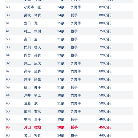
60
小野寺 暖
24歳
外野手
820万円
39
榮枝 裕貴
24歳
捕手
800万円
61
豊田 寛
25歳
外野手
800万円
41
村上 頌樹
24歳
投手
750万円
50
富田 蓮
21歳
投手
750万円
30
門別 啓人
18歳
投手
720万円
64
岡留 英貴
23歳
投手
720万円
32
井上 広大
21歳
外野手
720万円
67
髙寺 望夢
20歳
内野手
600万円
40
井坪 陽生
17歳
外野手
600万円
59
藤田 健斗
21歳
捕手
500万円
44
戸井 零士
18歳
内野手
500万円
45
遠藤 成
21歳
内野手
500万円
58
前川 右京
19歳
外野手
500万円
68
中川 勇斗
19歳
捕手
460万円
95
片山 雄哉
28歳
捕手
450万円
93
岩田 将貴
24歳
投手
440万円