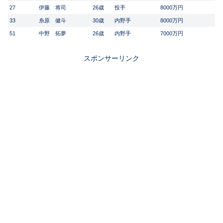
27
伊藤 将司
26歳
投手
8000万円
33
糸原 健斗
30歳
内野手
8000万円
51
中野 拓夢
26歳
内野手
7000万円
スポンサーリンク