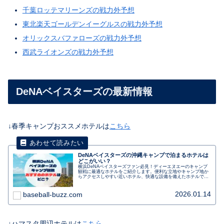
千葉ロッテマリーンズの戦力外予想
東北楽天ゴールデンイーグルスの戦力外予想
オリックスバファローズの戦力外予想
西武ライオンズの戦力外予想
DeNAベイスターズの最新情報
↓春季キャンプおススメホテルは
こちら
DeNAベイスターズの沖縄キャンプで泊まるホテルは
どこがいい？
横浜DeNAベイスターズファン必見！ディーエヌエーのキャンプ
観戦に最適なホテルをご紹介します。便利な立地やキャンプ地か
らアクセスしやすい近いホテル、快適な設備を備えたホテルで、
応援の合間にゆっくりとくつろぎましょう。選手との距離も近
く、観戦後にはサインや写真撮影のチャンスもあります。朝食バ
イキングや駐車場の利用も可能です。キャンプ観戦を充実させる
2026.01.14
baseball-buzz.com
ためのおすすめホテルです。
↓ハマスタ周辺ホテルは
こちら