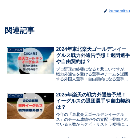
kumamitsu
関連記事
2024年東北楽天ゴールデンイー
イーグルス
グルス戦力外通告予想！退団選手
や自由契約は？
プロ野球の終盤になると悲しいですが、
戦力外通告を受ける選手やチームを退団
する外国人選手・自由契約になる選手、
引退する選手がいます。この記事では今
年の東北楽天ゴールデンイーグルスのチ
ーム成績や今の支配下登録されている人
2025年楽天の戦力外通告予想！
イーグルス
数からクビ・リストラ候補になる選手を
イーグルスの退団選手や自由契約
まとめました。構想外になる可能性のあ
は？
る今年戦力外になりそうな選手を予測し
ます。
今年の「東北楽天ゴールデンイーグル
ス」のチーム成績や今の支配下登録され
ている人数からクビ・リストラ候補にな
る選手をまとめました。戦力外通告を受
ける選手やチームを退団する外国人選