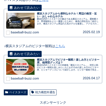
横浜スタジアムから便利なホテル！周辺の格安・近
い・おしゃれなホテル
横浜DeNAベイスターズの拠点である横浜スタジアム、通称横ス
タ。野球観戦をより一層楽しむために、最高の滞在先をご紹介し
ます。横浜スタジアム周辺の人気ホテルを厳選し、アクセスの良
さ、快適な設備、魅力的なサービスなど、各ホテルの魅力をご紹
介します。野球ファンに向けた、野球観戦とホテルステイを最大
限に満喫するための情報が満載です。予約前に必見の一読です。
2025.02.19
baseball-buzz.com
横浜スタジアムを拠点に、非日常の野球旅を楽しんでみません
か？
↓横浜スタジアムのビジター観戦は
こちら
横浜スタジアムでビジター観戦！楽しみ方とビジター
席、他球団グッズは？
横浜DeNAベイスターズの本拠地「横浜スタジアム」。対巨人戦
のビジター観戦を楽しみたい人におすすめの楽しみ方やビジター
席、ビジターグッズについて紹介します。ビジター観戦で気を付
けたいことや初めてでも楽しむ、東京駅からのアクセスも。行く
前に事前にチェックしましょう。
2026.04.17
baseball-buzz.com
ベイスターズ
戦力構想外通告
スポンサーリンク