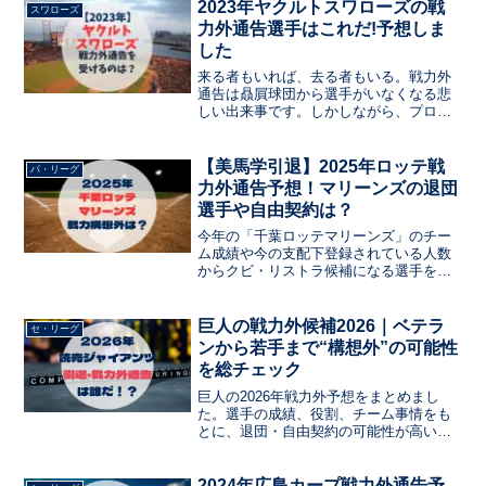
手・自由契約になる選手、引退する選手
2023年ヤクルトスワローズの戦
スワローズ
がいます。構想外になる可能性のある今
力外通告選手はこれだ!予想しま
年戦力外になりそうな選手を予測しま
した
す。
来る者もいれば、去る者もいる。戦力外
通告は贔屓球団から選手がいなくなる悲
しい出来事です。しかしながら、プロ野
球も興行でありいつまでも芽が出てこな
い選手を保有することはできません。今
日はヤクルトスワローズの2023年の戦力
【美馬学引退】2025年ロッテ戦
パ・リーグ
外選手を予想していきます。
力外通告予想！マリーンズの退団
選手や自由契約は？
今年の「千葉ロッテマリーンズ」のチー
ム成績や今の支配下登録されている人数
からクビ・リストラ候補になる選手をま
とめました。戦力外通告を受ける選手や
チームを退団する外国人選手・自由契約
になる選手、引退する選手がいます。構
巨人の戦力外候補2026｜ベテラ
セ・リーグ
想外になる可能性のある今年戦力外にな
ンから若手まで“構想外”の可能性
りそうな選手を予測します。
を総チェック
巨人の2026年戦力外予想をまとめまし
た。選手の成績、役割、チーム事情をも
とに、退団・自由契約の可能性が高い選
手を詳しく解説。ファン必見の最新分析
です。
2024年広島カープ戦力外通告予