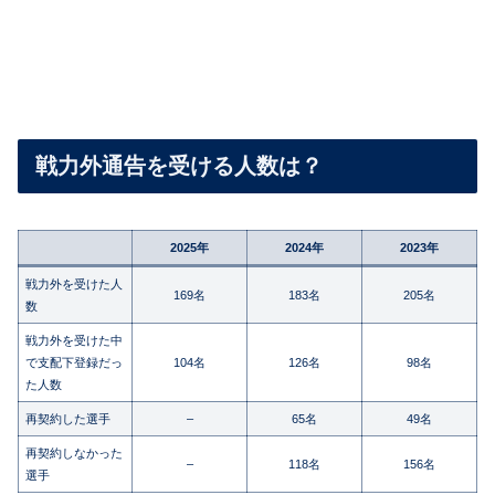
戦力外通告を受ける人数は？
2025年
2024年
2023年
戦力外を受けた人
169名
183名
205名
数
戦力外を受けた中
で支配下登録だっ
104名
126名
98名
た人数
再契約した選手
–
65名
49名
再契約しなかった
–
118名
156名
選手