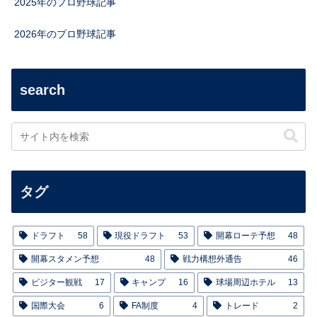
2025年のプロ野球記事
2026年のプロ野球記事
search
タグ
ドラフト
58
現役ドラフト
53
開幕ローテ予想
48
開幕スタメン予想
48
戦力構想外通告
46
ビジター観戦
17
キャンプ
16
球場周辺ホテル
13
国際大会
6
FA制度
4
トレード
2