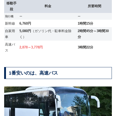
移動手
料金
所要時間
段
飛行機
ー
ー
新幹線
6,760円
1時間15分
自家用
5,080円
（ガソリン代・駐車料金除
2時間45分～3時間30
車
く）
分
高速バ
2,878～3,778円
3時間22分
ス
1番安いのは、高速バス