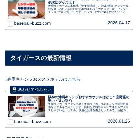
他球団グッズは？
阪神タイガースの本拠地「甲子園球場」。対阪神戦のビジター観
戦を楽しみたい人におすすめの楽しみ方やビジター席、ビジター
グッズについて紹介します。ビジター観戦で気を付けたいことや
初めてでも楽しむ、大阪方面・兵庫方面からのアクセスも。行く
前に事前にチェックしましょう。
2026.04.17
baseball-buzz.com
タイガースの最新情報
↓春季キャンプおススメホテルは
こちら
阪神の沖縄キャンプおすすめホテルはどこ？宜野座の
安い・近い宿泊
阪神タイガースファン必見！阪神タイガースのキャンプ観戦に最
適なホテルをご紹介します。便利な立地やキャンプ地からアクセ
スしやすい近いホテル、快適な設備を備えたホテルで、応援の合
間にゆっくりとくつろぎましょう。選手との距離も近く、観戦後
にはサインや写真撮影のチャンスもあります。朝食バイキングや
駐車場の利用も可能です。キャンプ観戦を充実させるためのおす
2026.01.26
baseball-buzz.com
すめホテルです。