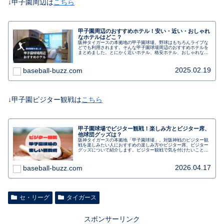
↓甲子園周辺は
こちら
甲子園周辺のおすすめホテル！安い・近い・おしゃれ
なホテルはどこ？
阪神タイガースの本拠地の甲子園球場。野球はもちろんライブな
どでも利用されます。そんな甲子園球場周辺のおすすめホテルを
まとめました。とにかく近いホテル、格安ホテル、おしゃれなホ
テルステイも楽しめるホテルを分けて紹介します。
2025.02.19
baseball-buzz.com
↓甲子園ビジター観戦は
こちら
甲子園球場でビジター観戦！楽しみ方とビジター席、
他球団グッズは？
阪神タイガースの本拠地「甲子園球場」。対阪神戦のビジター観
戦を楽しみたい人におすすめの楽しみ方やビジター席、ビジター
グッズについて紹介します。ビジター観戦で気を付けたいことや
初めてでも楽しむ、大阪方面・兵庫方面からのアクセスも。行く
前に事前にチェックしましょう。
2026.04.17
baseball-buzz.com
セ・リーグ
タイガース
スポンサーリンク