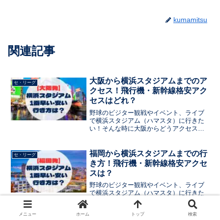
kumamitsu
関連記事
大阪から横浜スタジアムまでのア
セ・リーグ
クセス！飛行機・新幹線格安アク
セスはどれ？
野球のビジター観戦やイベント、ライブ
で横浜スタジアム（ハマスタ）に行きた
い！そんな時に大阪からどうアクセスす
るのが一番早い？安い？自分に合った行
き方を知りたいですよね。この記事では
この記事では、横浜スタジアムから大阪
福岡から横浜スタジアムまでの行
セ・リーグ
までの移動方法を、費用・時間・快適さ
き方！飛行機・新幹線格安アクセ
で徹底比較。あなたにピッタリのルート
スは？
が5分でわかります！
野球のビジター観戦やイベント、ライブ
で横浜スタジアム（ハマスタ）に行きた
い！そんな時に福岡からどうアクセスす
るのが一番早い？安い？自分に合った行
メニュー
ホーム
トップ
検索
き方を知りたいですよね。この記事では