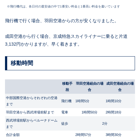
※飛行機代は、各日付の最安値の中で1番安い料金と1番高い料金を書いています
飛行機で行く場合、羽田空港からの方が安くなりました。
成田空港から行く場合、京成特急スカイライナーに乗ると片道
3,132円かかりますが、早く着きます。
移動時間
移動手
羽田空港経由の場
成田空港経由の場
段
合
合
中部国際空港からそれぞれの空港
飛行機
1時間5分
1時間10分
まで
羽田空港から西武球場前駅まで
電車
1時間50分
2時間18分
西武球場前駅からベルーナドーム
徒歩
2分
まで
合計金額
2時間57分
3時間30分