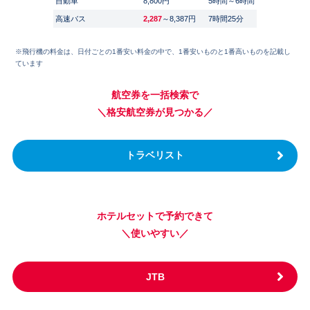
自動車
8,800円
5時間～6時間
高速バス
2,287
～8,387円
7時間25分
※飛行機の料金は、日付ごとの1番安い料金の中で、1番安いものと1番高いものを記載し
ています
航空券を一括検索で
＼格安航空券が見つかる／
トラベリスト
ホテルセットで予約できて
＼使いやすい／
JTB