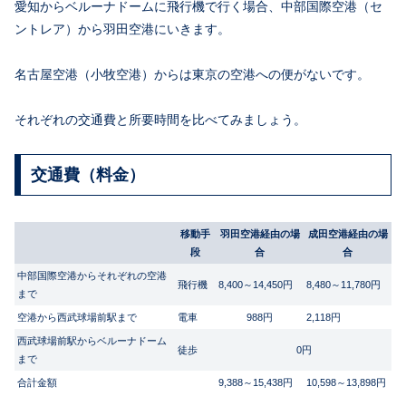
愛知からベルーナドームに飛行機で行く場合、中部国際空港（セ
ントレア）から羽田空港にいきます。
名古屋空港（小牧空港）からは東京の空港への便がないです。
それぞれの交通費と所要時間を比べてみましょう。
交通費（料金）
移動手
羽田空港経由の場
成田空港経由の場
段
合
合
中部国際空港からそれぞれの空港
飛行機
8,400～14,450円
8,480～11,780円
まで
空港から西武球場前駅まで
電車
988円
2,118円
西武球場前駅からベルーナドーム
徒歩
0円
まで
合計金額
9,388～15,438円
10,598～13,898円