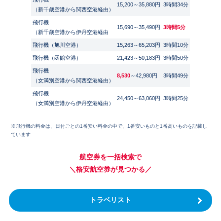
15,200～35,880円
3時間34分
（新千歳空港から関西空港経由）
飛行機
15,690～35,490円
3時間5分
（新千歳空港から伊丹空港経由
飛行機（旭川空港）
15,263～65,203円
3時間10分
飛行機（函館空港）
21,423～50,183円
3時間50分
飛行機
8,530
～42,980円
3時間49分
（女満別空港から関西空港経由）
飛行機
24,450～63,060円
3時間25分
（女満別空港から伊丹空港経由）
※飛行機の料金は、日付ごとの1番安い料金の中で、1番安いものと1番高いものを記載し
ています
航空券を一括検索で
＼格安航空券が見つかる／
トラベリスト