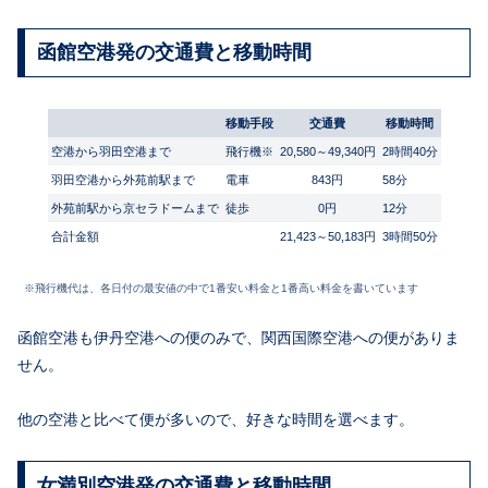
函館空港発の交通費と移動時間
移動手段
交通費
移動時間
空港から羽田空港まで
飛行機※
20,580～49,340円
2時間40分
羽田空港から外苑前駅まで
電車
843円
58分
外苑前駅から京セラドームまで
徒歩
0円
12分
合計金額
21,423～50,183円
3時間50分
※飛行機代は、各日付の最安値の中で1番安い料金と1番高い料金を書いています
函館空港も伊丹空港への便のみで、関西国際空港への便がありま
せん。
他の空港と比べて便が多いので、好きな時間を選べます。
女満別空港発の交通費と移動時間