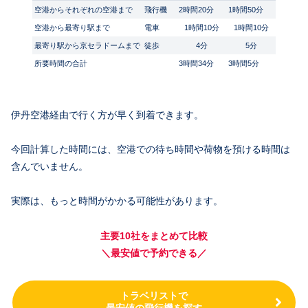
空港からそれぞれの空港まで
飛行機
2時間20分
1時間50分
空港から最寄り駅まで
電車
1時間10分
1時間10分
最寄り駅から京セラドームまで
徒歩
4分
5分
所要時間の合計
3時間34分
3時間5分
伊丹空港経由で行く方が早く到着できます。
今回計算した時間には、空港での待ち時間や荷物を預ける時間は
含んでいません。
実際は、もっと時間がかかる可能性があります。
主要10社をまとめて比較
＼最安値で予約できる／
トラベリストで
最安値の飛行機を探す