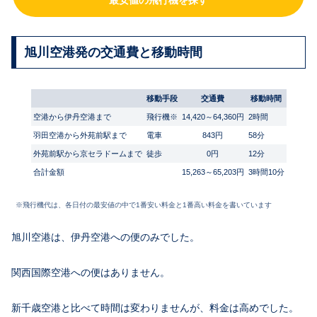
旭川空港発の交通費と移動時間
移動手段
交通費
移動時間
空港から伊丹空港まで
飛行機※
14,420～64,360円
2時間
羽田空港から外苑前駅まで
電車
843円
58分
外苑前駅から京セラドームまで
徒歩
0円
12分
合計金額
15,263～65,203円
3時間10分
※飛行機代は、各日付の最安値の中で1番安い料金と1番高い料金を書いています
旭川空港は、伊丹空港への便のみでした。
関西国際空港への便はありません。
新千歳空港と比べて時間は変わりませんが、料金は高めでした。