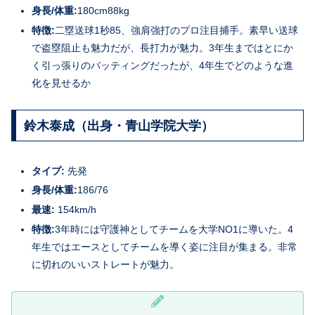
身長/体重:
180cm88kg
特徴:
二塁送球1秒85、強肩強打のプロ注目捕手。素早い送球
で盗塁阻止も魅力だが、長打力が魅力。3年生まではとにか
く引っ張りのバッティングだったが、4年生でどのような進
化を見せるか
鈴木泰成（出身・青山学院大学）
タイプ:
先発
身長/体重:
186/76
最速:
154km/h
特徴:
3年時には守護神としてチームを大学NO1に導いた。4
年生ではエースとしてチームを導く姿に注目が集まる。非常
に切れのいいストレートが魅力。