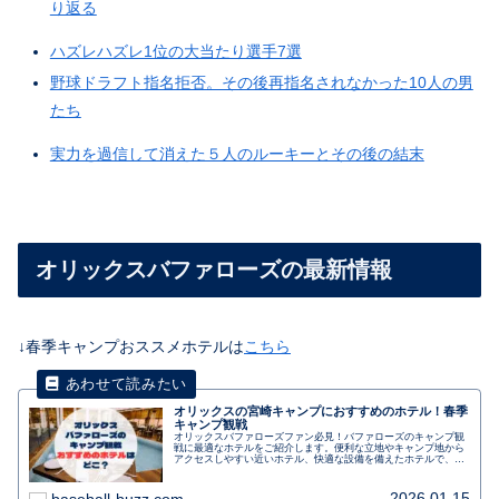
り返る
ハズレハズレ1位の大当たり選手7選
野球ドラフト指名拒否。その後再指名されなかった10人の男
たち
実力を過信して消えた５人のルーキーとその後の結末
オリックスバファローズの最新情報
↓春季キャンプおススメホテルは
こちら
オリックスの宮崎キャンプにおすすめのホテル！春季
キャンプ観戦
オリックスバファローズファン必見！バファローズのキャンプ観
戦に最適なホテルをご紹介します。便利な立地やキャンプ地から
アクセスしやすい近いホテル、快適な設備を備えたホテルで、応
援の合間にゆっくりとくつろぎましょう。選手との距離も近く、
観戦後にはサインや写真撮影のチャンスもあります。朝食バイキ
ングや駐車場の利用も可能です。キャンプ観戦を充実させるため
2026.01.15
baseball-buzz.com