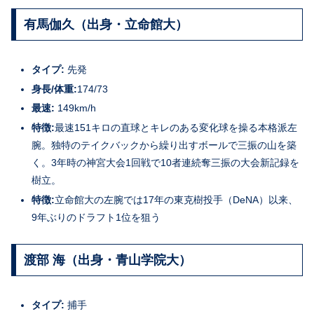
有馬伽久（出身・立命館大）
タイプ:
先発
身長/体重:
174/73
最速:
149km/h
特徴:
最速151キロの直球とキレのある変化球を操る本格派左
腕。独特のテイクバックから繰り出すボールで三振の山を築
く。3年時の神宮大会1回戦で10者連続奪三振の大会新記録を
樹立。
特徴:
立命館大の左腕では17年の東克樹投手（DeNA）以来、
9年ぶりのドラフト1位を狙う
渡部 海（出身・青山学院大）
タイプ:
捕手