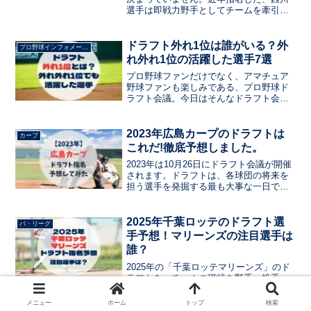
析して予想していきます。
選手は即戦力野手としてチームを牽引
し、ドラフトの旨味を感じさせてくれま
した。この記事では、千葉ロッテマリー
ンズのドラフト会議で指名する選手を、
ドラフト外れ1位は誰がいる？外
プロ野球インフォメーション
現状のチーム状況から分...
れ外れ1位の活躍した選手7選
プロ野球ファンだけでなく、アマチュア
野球ファンも楽しみである、プロ野球ド
ラフト会議。今日はそんなドラフト会議
から、ハズレハズレ1位だったけど、大当
たりだったプロ野球選手について紹介し
ていきたいと思います。残り物には福が
2023年広島カープのドラフトは
カープ
あるを実現できている球団はあるのでし
これだ!徹底予想しました。
ょうか？
2023年は10月26日にドラフト会議が開催
されます。ドラフトは、各球団の将来を
担う選手を発掘する最も大事な一日でし
ょう。はたまた、オフシーズンをいかに
明るく過ごせるか決まる日でもありま
す。今日は、広島カープがドラフト会議
2025年千葉ロッテのドラフト選
パ・リーグ
で指名する選手を予想します。
手予想！マリーンズの注目選手は
誰？
2025年の「千葉ロッテマリーンズ」のド
ラフトを、チームの現状を野手・投手・
年齢層で分析し、補強ポイントをわかり
やすくまとめました。候補選手の特徴か
メニュー
ホーム
トップ
検索