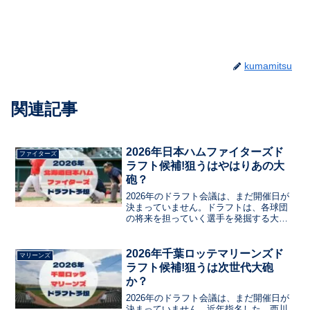
kumamitsu
関連記事
2026年日本ハムファイターズド
ファイターズ
ラフト候補!狙うはやはりあの大
砲？
2026年のドラフト会議は、まだ開催日が
決まっていません。ドラフトは、各球団
の将来を担っていく選手を発掘する大事
な日ですよね。昨年は上位を各ポジショ
ンの大学生で占めた日本ハムのドラフ
ト、高校生が約80人と半数を占める今年
2026年千葉ロッテマリーンズド
マリーンズ
のリスト、そして1位候補がひしめく中
ラフト候補!狙うは次世代大砲
で、誰を「その年の一番」として指名す
か？
るのかが注目されますこの記事では、日
本ハムファイターズのドラフト会議で指
2026年のドラフト会議は、まだ開催日が
名する選手を、現状のチーム状況から分
決まっていません。近年指名した、西川