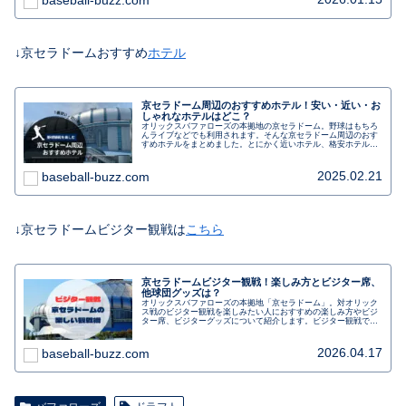
のおすすめホテルです。
↓京セラドームおすすめ
ホテル
京セラドーム周辺のおすすめホテル！安い・近い・お
しゃれなホテルはどこ？
オリックスバファローズの本拠地の京セラドーム。野球はもちろ
んライブなどでも利用されます。そんな京セラドーム周辺のおす
すめホテルをまとめました。とにかく近いホテル、格安ホテル、
おしゃれなホテルステイも楽しめるホテルを分けて紹介します。
2025.02.21
baseball-buzz.com
↓京セラドームビジター観戦は
こちら
京セラドームビジター観戦！楽しみ方とビジター席、
他球団グッズは？
オリックスバファローズの本拠地「京セラドーム」。対オリック
ス戦のビジター観戦を楽しみたい人におすすめの楽しみ方やビジ
ター席、ビジターグッズについて紹介します。ビジター観戦で気
を付けたいことや初めてでも楽しむ、なんば駅からのアクセス
も。行く前に事前にチェックしましょう。
2026.04.17
baseball-buzz.com