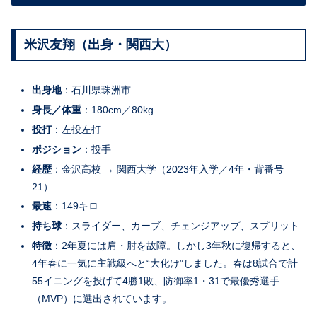
米沢友翔（出身・関西大）
出身地
：石川県珠洲市
身長／体重
：180cm／80kg
投打
：左投左打
ポジション
：投手
経歴
：金沢高校 → 関西大学（2023年入学／4年・背番号
21）
最速
：149キロ
持ち球
：スライダー、カーブ、チェンジアップ、スプリット
特徴
：2年夏には肩・肘を故障。しかし3年秋に復帰すると、
4年春に一気に主戦級へと“大化け”しました。春は8試合で計
55イニングを投げて4勝1敗、防御率1・31で最優秀選手
（MVP）に選出されています。