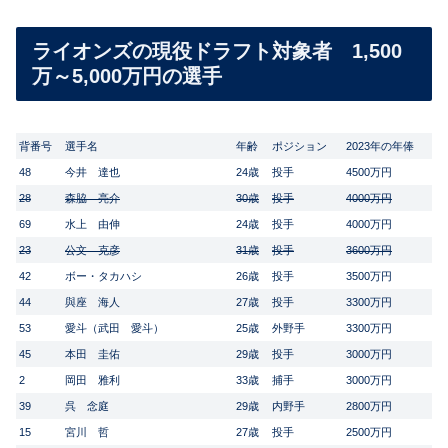
ライオンズの現役ドラフト対象者 1,500
万～5,000万円の選手
背番号
選手名
年齢
ポジション
2023年の年俸
48
今井 達也
24歳
投手
4500万円
28
森脇 亮介
30歳
投手
4000万円
69
水上 由伸
24歳
投手
4000万円
23
公文 克彦
31歳
投手
3600万円
42
ボー・タカハシ
26歳
投手
3500万円
44
與座 海人
27歳
投手
3300万円
53
愛斗（武田 愛斗）
25歳
外野手
3300万円
45
本田 圭佑
29歳
投手
3000万円
2
岡田 雅利
33歳
捕手
3000万円
39
呉 念庭
29歳
内野手
2800万円
15
宮川 哲
27歳
投手
2500万円