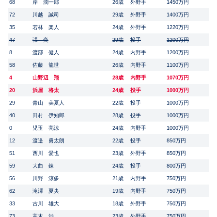
68
岸 潤一郎
26歳
外野手
1450万円
72
川越 誠司
29歳
外野手
1400万円
35
若林 楽人
24歳
外野手
1220万円
47
張 奕
29歳
投手
1200万円
8
渡部 健人
24歳
内野手
1200万円
58
佐藤 龍世
26歳
内野手
1100万円
4
山野辺 翔
28歳
内野手
1070万円
20
浜屋 将太
24歳
投手
1000万円
29
青山 美夏人
22歳
投手
1000万円
40
田村 伊知郎
28歳
投手
1000万円
0
児玉 亮涼
24歳
内野手
1000万円
12
渡邉 勇太朗
22歳
投手
850万円
51
西川 愛也
23歳
外野手
850万円
59
大曲 錬
24歳
投手
800万円
56
川野 涼多
21歳
内野手
750万円
62
滝澤 夏央
19歳
内野手
750万円
33
古川 雄大
18歳
外野手
750万円
73
高木 渉
23歳
外野手
750万円