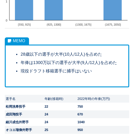
28歳以下の選手が大半(10人/12人)を占めた
年俸は1300万以下の選手が大半(9人/12人)を占めた
現役ドラフト移籍選手に捕手はいない
選手名
年齢(移籍時)
2022年時の年俸(万円)
松岡洸希投手
22
750
成田翔投手
24
670
細川成也外野手
24
1040
オコエ瑠偉外野手
25
950