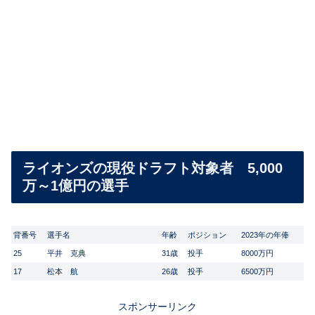
ライオンズの現役ドラフト対象者 5,000
万～1億円の選手
背番号
選手名
年齢
ポジション
2023年の年俸
25
平井 克典
31歳
投手
8000万円
17
松本 航
26歳
投手
6500万円
スポンサーリンク