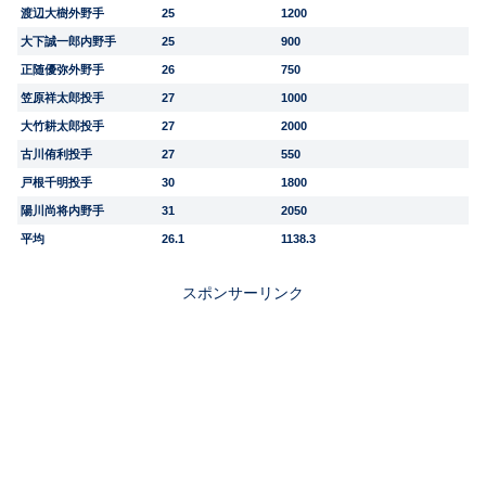
渡辺大樹外野手
25
1200
大下誠一郎内野手
25
900
正随優弥外野手
26
750
笠原祥太郎投手
27
1000
大竹耕太郎投手
27
2000
古川侑利投手
27
550
戸根千明投手
30
1800
陽川尚将内野手
31
2050
平均
26.1
1138.3
スポンサーリンク