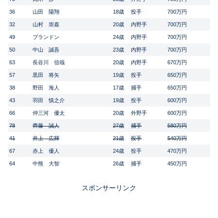
36
山田 陽翔
18歳
投手
700万円
32
山村 崇嘉
20歳
内野手
700万円
49
ブランドン
24歳
内野手
700万円
50
中山 誠吾
23歳
内野手
700万円
63
長谷川 信哉
20歳
内野手
670万円
57
黒田 将矢
19歳
投手
650万円
38
野田 海人
17歳
捕手
650万円
43
羽田 慎之介
19歳
投手
600万円
66
仲三河 優太
20歳
外野手
600万円
78
齊藤 誠人
27歳
捕手
580万円
41
井上 広輝
21歳
投手
540万円
67
赤上 優人
24歳
投手
470万円
64
中熊 大智
26歳
捕手
450万円
スポンサーリンク