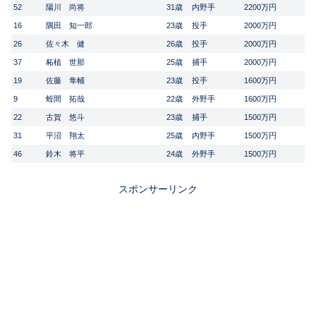
52
陽川 尚将
31歳
内野手
2200万円
16
隅田 知一郎
23歳
投手
2000万円
26
佐々木 健
26歳
投手
2000万円
37
柘植 世那
25歳
捕手
2000万円
19
佐藤 隼輔
23歳
投手
1600万円
9
蛭間 拓哉
22歳
外野手
1600万円
22
古賀 悠斗
23歳
捕手
1500万円
31
平沼 翔太
25歳
内野手
1500万円
46
鈴木 将平
24歳
外野手
1500万円
スポンサーリンク