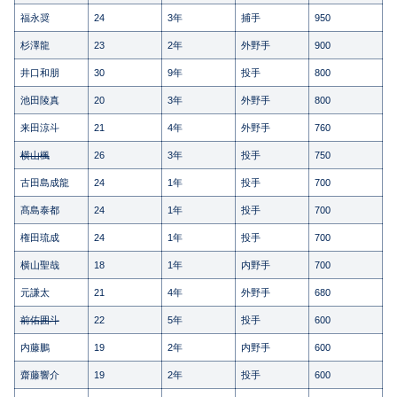
福永奨
24
3年
捕手
950
杉澤龍
23
2年
外野手
900
井口和朋
30
9年
投手
800
池田陵真
20
3年
外野手
800
来田涼斗
21
4年
外野手
760
横山楓
26
3年
投手
750
古田島成龍
24
1年
投手
700
髙島泰都
24
1年
投手
700
権田琉成
24
1年
投手
700
横山聖哉
18
1年
内野手
700
元謙太
21
4年
外野手
680
前佑囲斗
22
5年
投手
600
内藤鵬
19
2年
内野手
600
齋藤響介
19
2年
投手
600