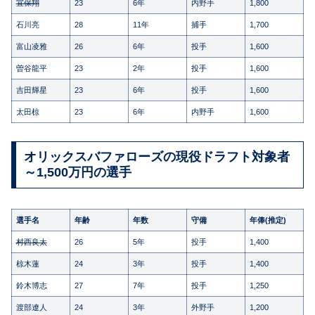
宜保翔
23
6年
内野手
1,800
石川亮
28
11年
捕手
1,700
富山凌雅
26
6年
投手
1,600
曽谷龍平
23
2年
投手
1,600
吉田輝星
23
6年
投手
1,600
太田椋
23
6年
内野手
1,600
オリックスバファローズの現役ドラフト対象者
～1,500万円の選手
選手名
年齢
年数
守備
年俸(推定)
村西良太
26
5年
投手
1,400
椋木蓮
24
3年
投手
1,400
鈴木博志
27
7年
投手
1,250
渡部遼人
24
3年
外野手
1,200