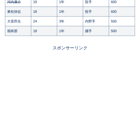
河内康介
19
1年
投手
600
東松快征
18
1年
投手
600
大里昂生
24
3年
内野手
500
堀柊那
18
1年
捕手
500
スポンサーリンク