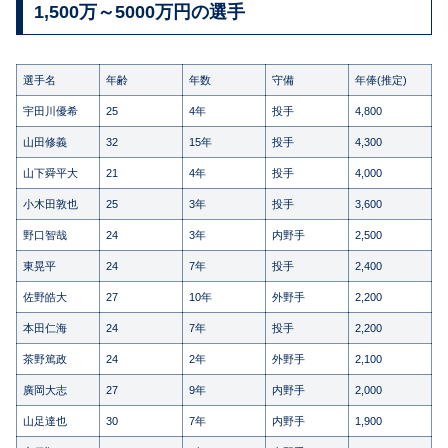
1,500万～5000万円の選手
選手名
年齢
年数
守備
年俸(推定)
宇田川優希
25
4年
投手
4,800
山田修義
32
15年
投手
4,300
山下舜平大
21
4年
投手
4,000
小木田敦也
25
3年
投手
3,600
野口智哉
24
3年
内野手
2,500
東晃平
24
7年
投手
2,400
佐野皓大
27
10年
外野手
2,200
本田仁海
24
7年
投手
2,200
茶野篤政
24
2年
外野手
2,100
廣岡大志
27
9年
内野手
2,000
山足達也
30
7年
内野手
1,900