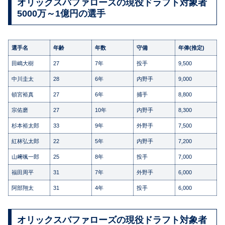
オリックスバファローズの現役ドラフト対象者
5000万～1億円の選手
選手名
年齢
年数
守備
年俸(推定)
田嶋大樹
27
7年
投手
9,500
中川圭太
28
6年
内野手
9,000
頓宮裕真
27
6年
捕手
8,800
宗佑磨
27
10年
内野手
8,300
杉本裕太郎
33
9年
外野手
7,500
紅林弘太郎
22
5年
内野手
7,200
山﨑颯一郎
25
8年
投手
7,000
福田周平
31
7年
外野手
6,000
阿部翔太
31
4年
投手
6,000
オリックスバファローズの現役ドラフト対象者