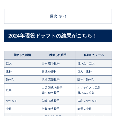
目次
2024年現役ドラフトの結果がこちら！
指名した球団
移籍した選手
移動したチーム
巨人
田中 瑛斗投手
日ハム→巨人
阪神
畠世周投手
巨人→阪神
DeNA
浜地 真澄投手
阪神→DeNA
山足 達也内野手
オリックス→広島
広島
鈴木 健矢投手
日ハム→広島
ヤクルト
矢崎 拓也投手
広島→ヤクルト
中日
伊藤 茉央投手
楽天→中日