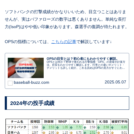
ソフトバンクの打撃成績がかなりいいため、目立つことはありま
せんが、実はバファローズの数字は悪くありません。単純な長打
力(IsoP)はやや低い印象があります。森選手の復調が待たれます。
OPSの指標については、
こちらの記事
で解説しています↓
OPSの目安とは？初心者にもわかりやすく解説。
OPSとは何か？野球で使われる打撃指標「OPS」の意味や計算方
法、目安をわかりやすく解説します。打率との違いやメリット・
デメリットも詳しく紹介。これを読めばOPSの見方がすぐにわか
ります！
2025.05.07
baseball-buzz.com
2024年の投手成績