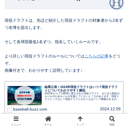
現役ドラフトは、先ほど紹介した現役ドラフトの対象者から2名ず
つ名簿を提出します。
そして各球団最低1名ずつ、指名していくルールです。
より詳しい現役ドラフトのルールについては
こちらの記事
をどう
ぞ。
画像付きで、わかりやすく説明しています↓
結果公表！2024年現役ドラフトはいつ？現役ドラフ
トについてわかりやすく解説
2022年からプロ野球に導入された現役ドラフト、まだまだ新設の
ルールのためルールが定着していないところがあります。現役ド
ラフトってなに？現役ドラフトのルールは？いつ開催されるの？
対象選手は誰になる？2024年の最新ルールをわかりやすく紹介し
ます。
2024.12.09
baseball-buzz.com
メニュー
ホーム
トップ
検索
スポンサーリンク