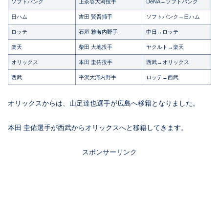
ソフトバンク
上茶谷大河投手
DeNA→ソフトバンク
日ハム
吉田 賢吾捕手
ソフトバンク→日ハム
ロッテ
石垣 雅海内野手
中日→ロッテ
楽天
柴田 大地投手
ヤクルト→楽天
オリックス
本田 圭佑投手
西武→オリックス
西武
平沢大河内野手
ロッテ→西武
オリックスからは、山足達也選手が広島へ移籍となりました。
本田 圭佑選手が西武からオリックスへと移籍してきます。
スポンサーリンク