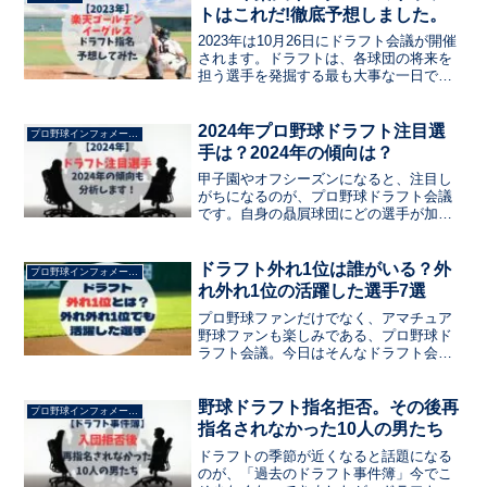
議で指名する選手を予想します。
トはこれだ!徹底予想しました。
2023年は10月26日にドラフト会議が開催
されます。ドラフトは、各球団の将来を
担う選手を発掘する最も大事な一日でし
ょう。はたまた、オフシーズンをいかに
明るく過ごせるか決まる日でもありま
す。今日は、楽天イーグルスがドラフト
2024年プロ野球ドラフト注目選
プロ野球インフォメーション
会議で指名する選手を予想します。
手は？2024年の傾向は？
甲子園やオフシーズンになると、注目し
がちになるのが、プロ野球ドラフト会議
です。自身の贔屓球団にどの選手が加入
してくれるのか楽しみになりますよね。
この記事では、2024年のドラフト会議の
注目選手を紹介していきます。
ドラフト外れ1位は誰がいる？外
プロ野球インフォメーション
れ外れ1位の活躍した選手7選
プロ野球ファンだけでなく、アマチュア
野球ファンも楽しみである、プロ野球ド
ラフト会議。今日はそんなドラフト会議
から、ハズレハズレ1位だったけど、大当
たりだったプロ野球選手について紹介し
ていきたいと思います。残り物には福が
野球ドラフト指名拒否。その後再
プロ野球インフォメーション
あるを実現できている球団はあるのでし
指名されなかった10人の男たち
ょうか？
ドラフトの季節が近くなると話題になる
のが、「過去のドラフト事件簿」今でこ