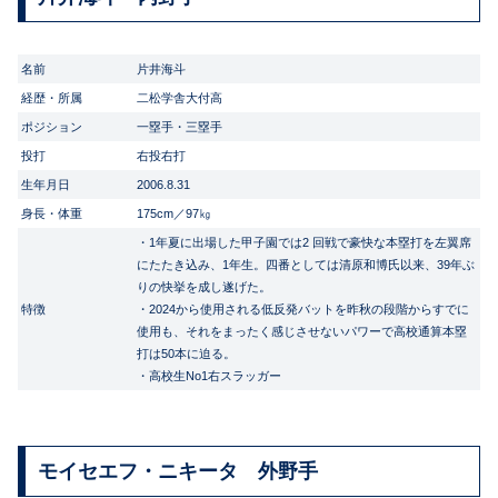
名前
片井海斗
経歴・所属
二松学舎大付高
ポジション
一塁手・三塁手
投打
右投右打
生年月日
2006.8.31
身長・体重
175cm／97㎏
・1年夏に出場した甲子園では2 回戦で豪快な本塁打を左翼席
にたたき込み、1年生。四番としては清原和博氏以来、39年ぶ
りの快挙を成し遂げた。
特徴
・2024から使用される低反発バットを昨秋の段階からすでに
使用も、それをまったく感じさせないパワーで高校通算本塁
打は50本に迫る。
・高校生No1右スラッガー
モイセエフ・ニキータ 外野手