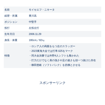
名前
モイセエフ・ニキータ
経歴・所属
豊川高
ポジション
中堅手
投打
左投左打
生年月日
2006.11.29
身長・体重
180cm／82㎏
・ロシア人の両親をもつ左のスラッガー
・2023東海大会では打率.625をマーク
特徴
・同大会決勝では外野4人シフトも敷かれた
・打力だけでなく肩の強さや足の速さも頭一つ抜けた存在
・柳田悠岐（ソフトバンク）を彷彿とさせる
スポンサーリンク