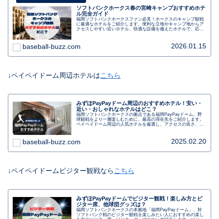
ソフトバンクホークス春の宮崎キャンプおすすめホテ
ル完全ガイド
福岡ソフトバンクホークスファン必見！ホークスのキャンプ観戦
に最適なホテルをご紹介します。便利な立地やキャンプ地からア
クセスしやすい近いホテル、快適な設備を備えたホテルで、応援
の合間にゆっくりとくつろぎましょう。選手との距離も近く、観
戦後にはサインや写真撮影のチャンスもあります。朝食バイキン
グや駐車場の利用も可能です。キャンプ観戦を充実させるための
2026.01.15
baseball-buzz.com
おすすめホテルです。
↓ペイペイドーム周辺ホテルは
こちら
みずほPayPayドーム周辺のおすすめホテル！安い・
近い・おしゃれなホテルはどこ？
福岡ソフトバンクホークスの拠点である福岡PayPayドーム。野
球観戦をより一層楽しむために、最高の滞在先をご紹介します。
ペイペイドーム周辺の人気ホテルを厳選し、アクセスの良さ、快
適な設備、魅力的なサービスなど、各ホテルの魅力をご紹介しま
す。野球ファンに向けた、野球観戦とホテルステイを最大限に満
喫するための情報が満載です。予約前に必見の一読です。福岡
2025.02.20
baseball-buzz.com
PayPayドームを拠点に、非日常の野球旅を楽しんでみません
か？
↓ペイペイドームビジター観戦なら
こちら
みずほPayPayドームでビジター観戦！楽しみ方とビ
ジター席、他球団グッズは？
福岡ソフトバンクホークスの本拠地「福岡PayPayドーム」。対
ソフトバンク戦のビジター観戦を楽しみたい人におすすめの楽し