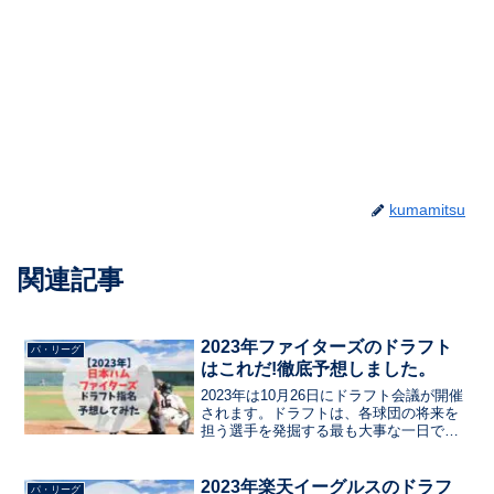
kumamitsu
関連記事
2023年ファイターズのドラフト
パ・リーグ
はこれだ!徹底予想しました。
2023年は10月26日にドラフト会議が開催
されます。ドラフトは、各球団の将来を
担う選手を発掘する最も大事な一日でし
ょう。はたまた、オフシーズンをいかに
明るく過ごせるか決まる日でもありま
す。今日は、ファイターズがドラフト会
2023年楽天イーグルスのドラフ
パ・リーグ