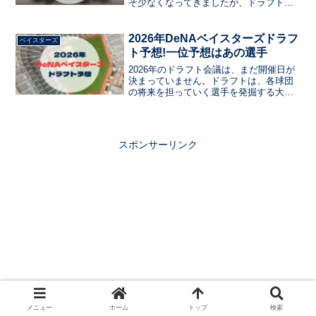
そ少なくなってきましたが、ドラフト指
名をされたが拒否する選手もいました今
日は、ドラフト拒否後、再指名されなか
った選手を紹介します
2026年DeNAベイスターズドラフ
ベイスターズ
ト予想!一位予想はあの選手
2026年のドラフト会議は、まだ開催日が
決まっていません。ドラフトは、各球団
の将来を担っていく選手を発掘する大事
な日ですよね。中軸を担う佐野・筒香・
宮崎選手が高齢になっているため、次世
代のコア選手が必要になっています。こ
の記事では、そんなDeNAベイスターズの
スポンサーリンク
ドラフト会議で指名する選手を、現状の
チーム状況から分析して予想していきま
す。
メニュー
ホーム
トップ
検索