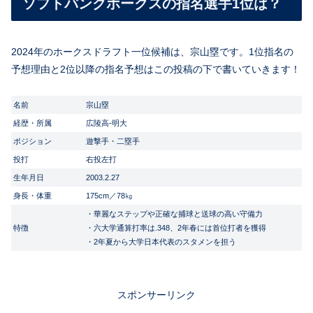
ソフトバンクホークスの指名選手1位は？
2024年のホークスドラフト一位候補は、宗山塁です。1位指名の
予想理由と2位以降の指名予想はこの投稿の下で書いていきます！
名前
宗山塁
経歴・所属
広陵高-明大
ポジション
遊撃手・二塁手
投打
右投左打
生年月日
2003.2.27
身長・体重
175cm／78㎏
・華麗なステップや正確な捕球と送球の高い守備力
特徴
・六大学通算打率は.348、2年春には首位打者を獲得
・2年夏から大学日本代表のスタメンを担う
スポンサーリンク