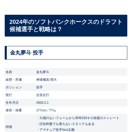
2024年のソフトバンクホークスのドラフト
候補選手と戦略は？
金丸夢斗 投手
名前
金丸夢斗
経歴・所属
神港橘高-関大
ポジション
投手
投打
左投左打
生年月日
2003.2.1
身長・体重
177cm／77㎏
・力感のないフォームから常時150キロ前後のストレート
・試合終盤でも落ちないスタミナもある
特徴
・アマチュア投手No1左腕