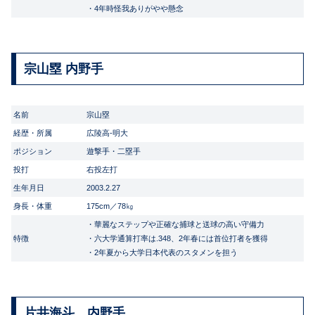
・4年時怪我ありがやや懸念
宗山塁 内野手
名前
宗山塁
経歴・所属
広陵高-明大
ポジション
遊撃手・二塁手
投打
右投左打
生年月日
2003.2.27
身長・体重
175cm／78㎏
・華麗なステップや正確な捕球と送球の高い守備力
特徴
・六大学通算打率は.348、2年春には首位打者を獲得
・2年夏から大学日本代表のスタメンを担う
片井海斗 内野手