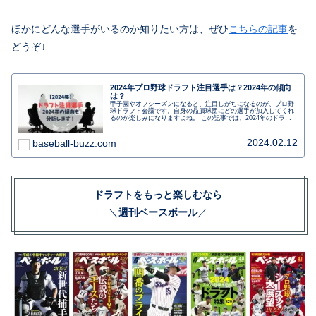
ほかにどんな選手がいるのか知りたい方は、ぜひ
こちらの記事
を
どうぞ↓
2024年プロ野球ドラフト注目選手は？2024年の傾向
は？
甲子園やオフシーズンになると、注目しがちになるのが、プロ野
球ドラフト会議です。自身の贔屓球団にどの選手が加入してくれ
るのか楽しみになりますよね。 この記事では、2024年のドラフ
ト会議の注目選手を紹介していきます。
2024.02.12
baseball-buzz.com
ドラフトをもっと楽しむなら
＼
週刊ベースボール
／