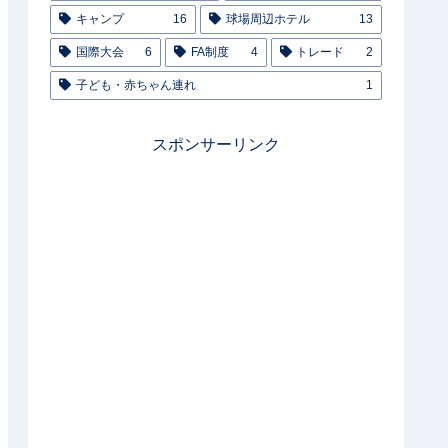
キャンプ
16
球場周辺ホテル
13
国際大会
6
FA制度
4
トレード
2
子ども・赤ちゃん連れ
1
スポンサーリンク