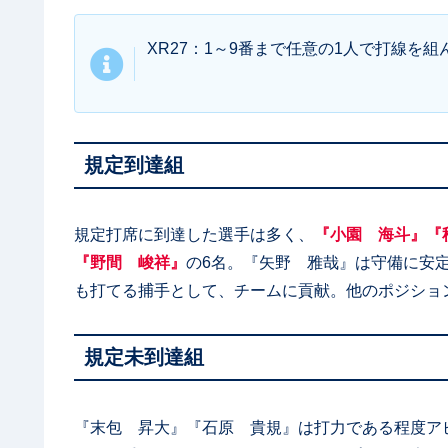
XR27：1～9番まで任意の1人で打線を
規定到達組
規定打席に到達した選手は多く、
『小園 海斗』『
『野間 峻祥』
の6名。『矢野 雅哉』は守備に安
も打てる捕手として、チームに貢献。他のポジショ
規定未到達組
『末包 昇大』『石原 貴規』は打力である程度ア