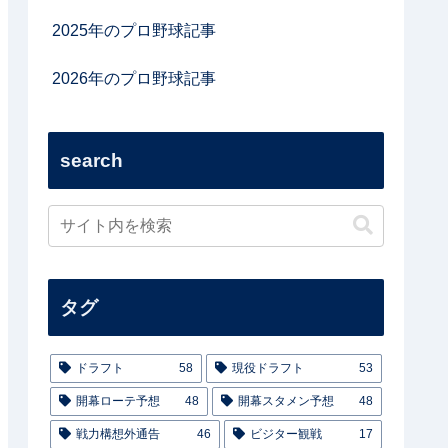
2025年のプロ野球記事
2026年のプロ野球記事
search
タグ
ドラフト
58
現役ドラフト
53
開幕ローテ予想
48
開幕スタメン予想
48
戦力構想外通告
46
ビジター観戦
17